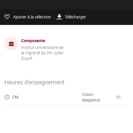
Ajouter à la sélection
Télécharger
Composante
Institut Universitaire de
la Vigne et du Vin Jules
Guyot
Heures d'enseignement
Cours
CM
3h
Magistral