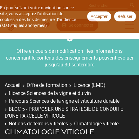
Aller à
En poursuivant votre navigation sur ce
site, vous acceptez l'utilisation de
Accepter
Refuser
cookies à des fins de mesure d'audience
Se connecter
(statistiques anonymes).
Offre en cours de modification : les informations
concernant le contenu des enseignements peuvent évoluer
jusqu’au 30 septembre
Accueil
Offre de formation
Licence (LMD)
Licence Sciences de la vigne et du vin
Parcours Sciences de la vigne et viticulture durable
BLOC 5 - PROPOSER UNE STRATEGIE DE CONDUITE
D'UNE PARCELLE VITICOLE
Notions de terroirs viticoles
Climatologie viticole
CLIMATOLOGIE VITICOLE