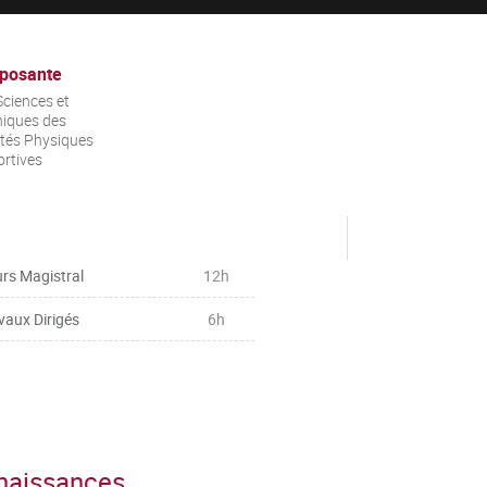
posante
ciences et
iques des
ités Physiques
ortives
rs Magistral
12h
vaux Dirigés
6h
nnaissances