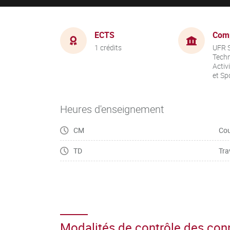
ECTS
Com
1 crédits
UFR S
Techn
Activ
et Sp
Heures d'enseignement
CM
Cou
TD
Tra
Modalités de contrôle des co