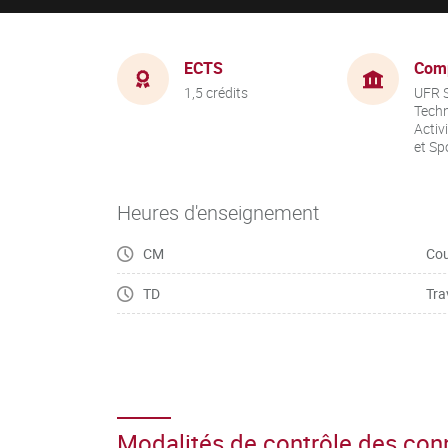
ECTS
Com
1,5 crédits
UFR S
Techn
Activ
et Sp
Heures d'enseignement
CM
Cou
TD
Tra
Modalités de contrôle des co