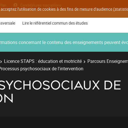
Plan
Candidatures inscriptions
 acceptez l'utilisation de cookies à des fins de mesure d'audience (statis
nsversale
Lire le référentiel commun des études
nformations concernant le contenu des enseignements peuvent év
Licence STAPS : éducation et motricité
Parcours Enseignem
Processus psychosociaux de l'intervention
SYCHOSOCIAUX DE
ON