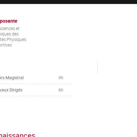
posante
ciences et
iques des
ités Physiques
ortives
rs Magistral
9h
vaux Dirigés
6h
nnaissances