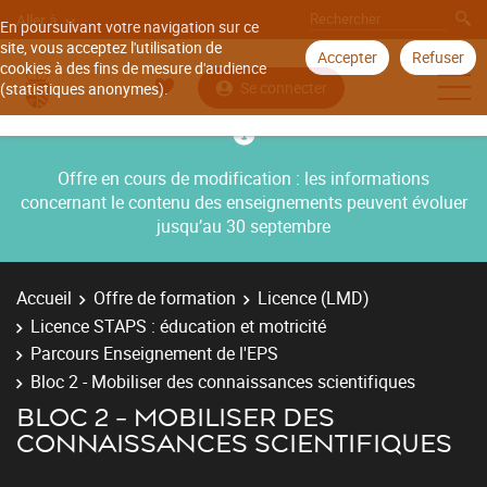
Aller à
En poursuivant votre navigation sur ce
site, vous acceptez l'utilisation de
Accepter
Refuser
cookies à des fins de mesure d'audience
Se connecter
(statistiques anonymes).
Offre en cours de modification : les informations
concernant le contenu des enseignements peuvent évoluer
jusqu’au 30 septembre
Accueil
Offre de formation
Licence (LMD)
Licence STAPS : éducation et motricité
Parcours Enseignement de l'EPS
Bloc 2 - Mobiliser des connaissances scientifiques
BLOC 2 - MOBILISER DES
CONNAISSANCES SCIENTIFIQUES