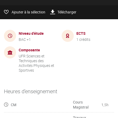
Ajouter à la sélection
Télécharger
Niveau d'étude
ECTS
BAC +1
1 crédits
Composante
UFR Sciences et
Techniques des
Activités Physiques et
Sportives
Heures d'enseignement
Cours
CM
1,5h
Magistral
Travaux