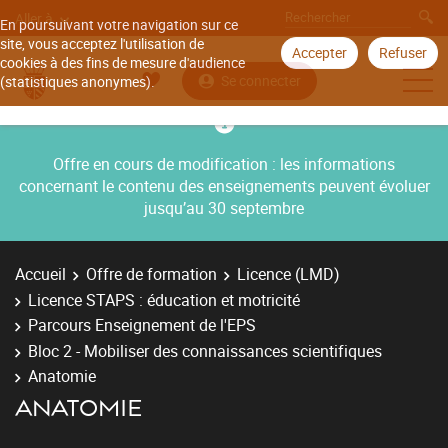
Aller à
En poursuivant votre navigation sur ce
site, vous acceptez l'utilisation de
Accepter
Refuser
cookies à des fins de mesure d'audience
Se connecter
(statistiques anonymes).
Offre en cours de modification : les informations
concernant le contenu des enseignements peuvent évoluer
jusqu’au 30 septembre
Accueil
Offre de formation
Licence (LMD)
Licence STAPS : éducation et motricité
Parcours Enseignement de l'EPS
Bloc 2 - Mobiliser des connaissances scientifiques
Anatomie
ANATOMIE