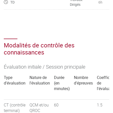
TD
6h
Dirigés
Modalités de contrôle des
connaissances
Évaluation initiale / Session principale
Type
Nature de
Durée
Nombre
Coefficie
d'évaluation
l'évaluation
(en
d'épreuves
de
minutes)
l'évaluat
CT (contrôle
QCM et/ou
60
1.5
terminal)
QROC