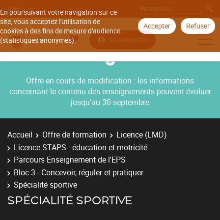
Aller à
En poursuivant votre navigation sur ce
site, vous acceptez l'utilisation de
Accepter
Refuser
cookies à des fins de mesure d'audience
Se connecter
(statistiques anonymes).
Offre en cours de modification : les informations
concernant le contenu des enseignements peuvent évoluer
jusqu’au 30 septembre
Accueil
Offre de formation
Licence (LMD)
Licence STAPS : éducation et motricité
Parcours Enseignement de l'EPS
Bloc 3 - Concevoir, réguler et pratiquer
Spécialité sportive
SPÉCIALITÉ SPORTIVE