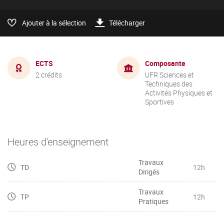
Ajouter à la sélection
Télécharger
ECTS
Composante
2 crédits
UFR Sciences et
Techniques des
Activités Physiques et
Sportives
Heures d'enseignement
Travaux
TD
12h
Dirigés
Travaux
TP
12h
Pratiques