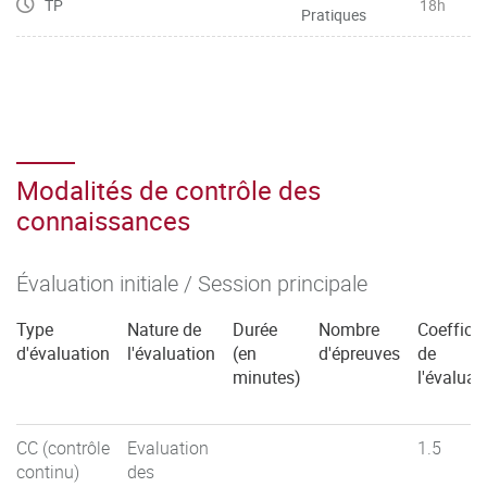
TP
18h
Pratiques
Modalités de contrôle des
connaissances
Évaluation initiale / Session principale
Type
Nature de
Durée
Nombre
Coefficie
d'évaluation
l'évaluation
(en
d'épreuves
de
minutes)
l'évaluat
CC (contrôle
Evaluation
1.5
continu)
des