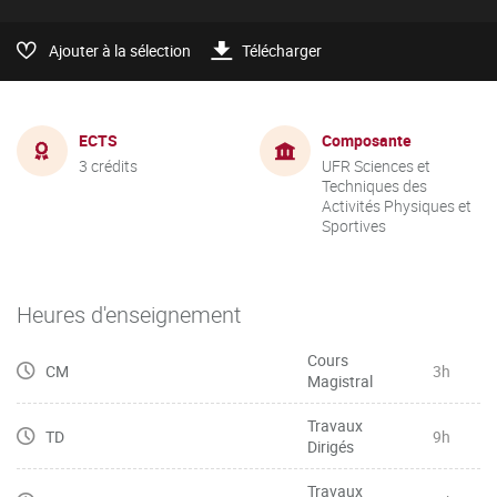
Ajouter à la sélection
Télécharger
ECTS
Composante
3 crédits
UFR Sciences et
Techniques des
Activités Physiques et
Sportives
Heures d'enseignement
Cours
CM
3h
Magistral
Travaux
TD
9h
Dirigés
Travaux