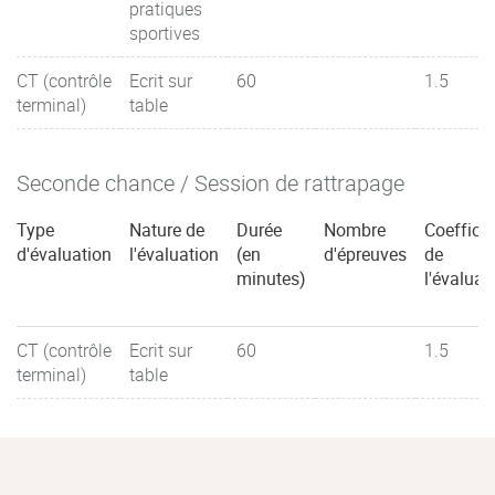
pratiques
sportives
CT (contrôle
Ecrit sur
60
1.5
terminal)
table
Seconde chance / Session de rattrapage
Type
Nature de
Durée
Nombre
Coefficie
d'évaluation
l'évaluation
(en
d'épreuves
de
minutes)
l'évaluat
CT (contrôle
Ecrit sur
60
1.5
terminal)
table