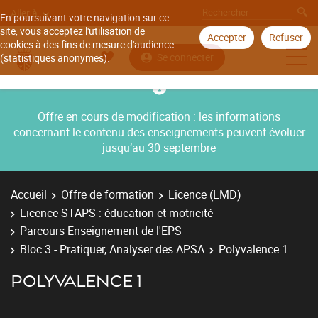
Aller à
En poursuivant votre navigation sur ce
site, vous acceptez l'utilisation de
Accepter
Refuser
cookies à des fins de mesure d'audience
Se connecter
(statistiques anonymes).
Offre en cours de modification : les informations
concernant le contenu des enseignements peuvent évoluer
jusqu’au 30 septembre
Accueil
Offre de formation
Licence (LMD)
Licence STAPS : éducation et motricité
Parcours Enseignement de l'EPS
Bloc 3 - Pratiquer, Analyser des APSA
Polyvalence 1
POLYVALENCE 1