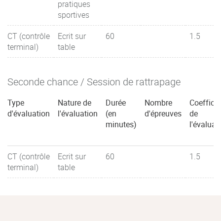
pratiques
sportives
CT (contrôle
Ecrit sur
60
1.5
terminal)
table
Seconde chance / Session de rattrapage
Type
Nature de
Durée
Nombre
Coefficie
d'évaluation
l'évaluation
(en
d'épreuves
de
minutes)
l'évaluat
CT (contrôle
Ecrit sur
60
1.5
terminal)
table