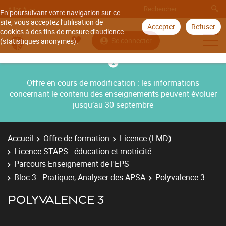
Aller à
En poursuivant votre navigation sur ce
site, vous acceptez l'utilisation de
Accepter
Refuser
cookies à des fins de mesure d'audience
Se connecter
(statistiques anonymes).
Offre en cours de modification : les informations
concernant le contenu des enseignements peuvent évoluer
jusqu’au 30 septembre
Accueil
Offre de formation
Licence (LMD)
Licence STAPS : éducation et motricité
Parcours Enseignement de l'EPS
Bloc 3 - Pratiquer, Analyser des APSA
Polyvalence 3
POLYVALENCE 3