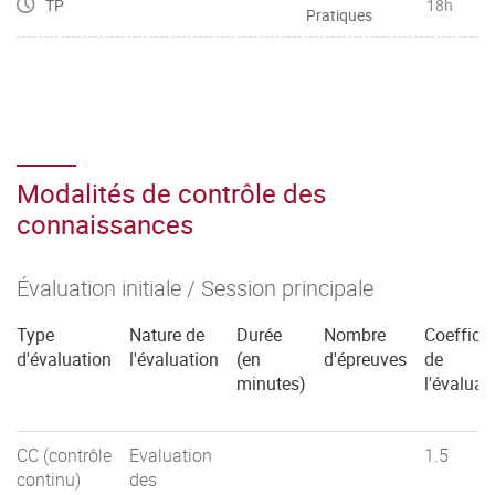
TP
18h
Pratiques
Modalités de contrôle des
connaissances
Évaluation initiale / Session principale
Type
Nature de
Durée
Nombre
Coefficie
d'évaluation
l'évaluation
(en
d'épreuves
de
minutes)
l'évaluat
CC (contrôle
Evaluation
1.5
continu)
des