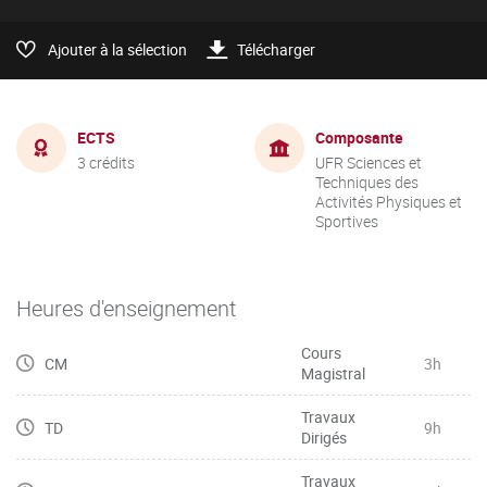
Ajouter à la sélection
Télécharger
ECTS
Composante
3 crédits
UFR Sciences et
Techniques des
Activités Physiques et
Sportives
Heures d'enseignement
Cours
CM
3h
Magistral
Travaux
TD
9h
Dirigés
Travaux