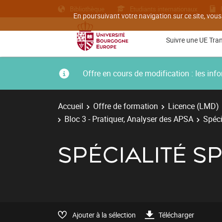
Bibliothèque
Etudiants internationaux
En poursuivant votre navigation sur ce site, vous
Suivre une UE Tra
Offre en cours de modification : les i
Accueil
Offre de formation
Licence (LMD)
Bloc 3 - Pratiquer, Analyser des APSA
Spéci
SPÉCIALITÉ S
Ajouter à la sélection
Télécharger