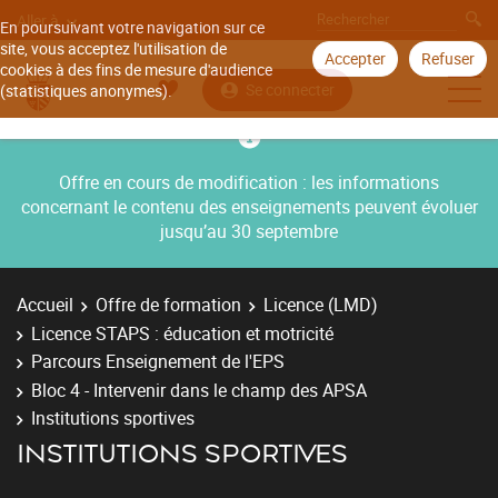
Aller à
En poursuivant votre navigation sur ce
site, vous acceptez l'utilisation de
Accepter
Refuser
cookies à des fins de mesure d'audience
Se connecter
(statistiques anonymes).
Offre en cours de modification : les informations
concernant le contenu des enseignements peuvent évoluer
jusqu’au 30 septembre
Accueil
Offre de formation
Licence (LMD)
Licence STAPS : éducation et motricité
Parcours Enseignement de l'EPS
Bloc 4 - Intervenir dans le champ des APSA
Institutions sportives
INSTITUTIONS SPORTIVES