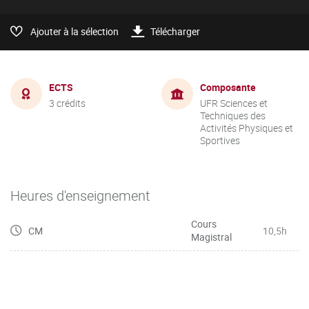
Ajouter à la sélection
Télécharger
ECTS
Composante
3 crédits
UFR Sciences et
Techniques des
Activités Physiques et
Sportives
Heures d'enseignement
Cours
CM
10,5h
Magistral