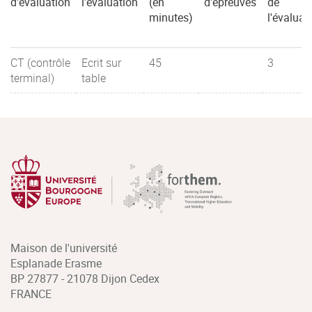
d'évaluation
l'évaluation
(en
d'épreuves
de
minutes)
l'évaluat
CT (contrôle
Ecrit sur
45
3
terminal)
table
Maison de l'université
Esplanade Erasme
BP 27877 - 21078 Dijon Cedex
FRANCE