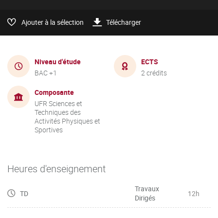
Ajouter à la sélection
Télécharger
Niveau d'étude
ECTS
BAC +1
2 crédits
Composante
UFR Sciences et
Techniques des
Activités Physiques et
Sportives
Heures d'enseignement
Travaux
TD
12h
Dirigés