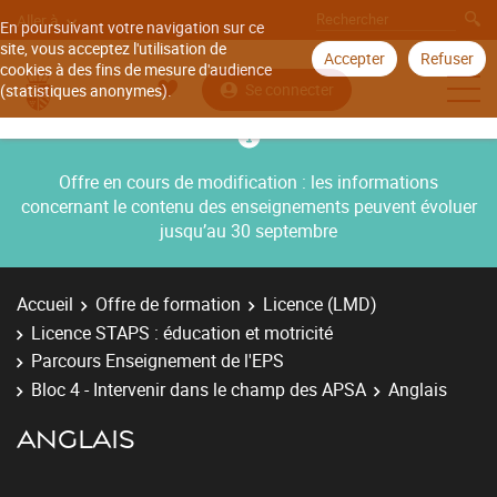
Aller à
En poursuivant votre navigation sur ce
site, vous acceptez l'utilisation de
Accepter
Refuser
cookies à des fins de mesure d'audience
Se connecter
(statistiques anonymes).
Offre en cours de modification : les informations
concernant le contenu des enseignements peuvent évoluer
jusqu’au 30 septembre
Accueil
Offre de formation
Licence (LMD)
Licence STAPS : éducation et motricité
Parcours Enseignement de l'EPS
Bloc 4 - Intervenir dans le champ des APSA
Anglais
ANGLAIS