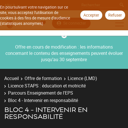
Aller à
En poursuivant votre navigation sur ce
site, vous acceptez l'utilisation de
Accepter
Refuser
cookies à des fins de mesure d'audience
Se connecter
(statistiques anonymes).
Offre en cours de modification : les informations
concernant le contenu des enseignements peuvent évoluer
jusqu’au 30 septembre
Accueil
Offre de formation
Licence (LMD)
Licence STAPS : éducation et motricité
Parcours Enseignement de l'EPS
Bloc 4 - Intervenir en responsabilité
BLOC 4 - INTERVENIR EN
RESPONSABILITÉ