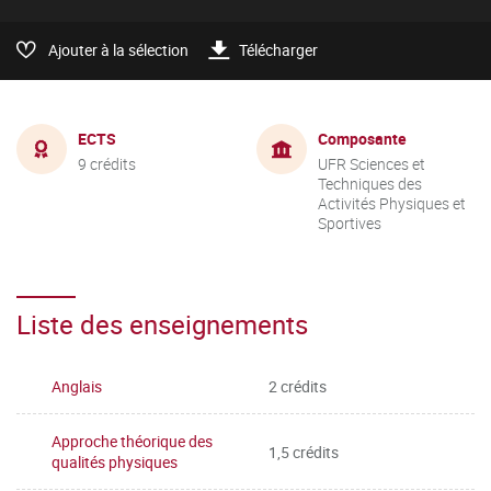
Ajouter à la sélection
Télécharger
ECTS
Composante
9 crédits
UFR Sciences et
Techniques des
Activités Physiques et
Sportives
Liste des enseignements
Anglais
2 crédits
Approche théorique des
1,5 crédits
qualités physiques