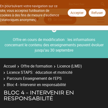
Aller à
En poursuivant votre navigation sur ce
site, vous acceptez l'utilisation de
Accepter
Refuser
cookies à des fins de mesure d'audience
Se connecter
(statistiques anonymes).
Offre en cours de modification : les informations
concernant le contenu des enseignements peuvent évoluer
jusqu’au 30 septembre
Accueil
Offre de formation
Licence (LMD)
Licence STAPS : éducation et motricité
Parcours Enseignement de l'EPS
Bloc 4 - Intervenir en responsabilité
BLOC 4 - INTERVENIR EN
RESPONSABILITÉ