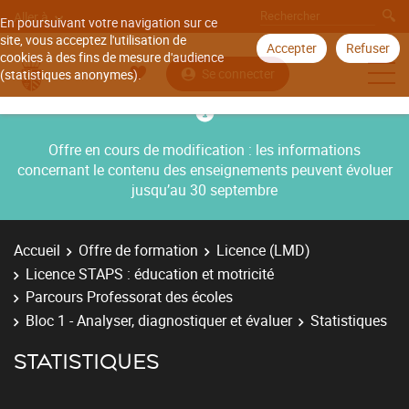
Aller à
En poursuivant votre navigation sur ce
site, vous acceptez l'utilisation de
Accepter
Refuser
cookies à des fins de mesure d'audience
Se connecter
(statistiques anonymes).
Offre en cours de modification : les informations
concernant le contenu des enseignements peuvent évoluer
jusqu’au 30 septembre
Accueil
Offre de formation
Licence (LMD)
Licence STAPS : éducation et motricité
Parcours Professorat des écoles
Bloc 1 - Analyser, diagnostiquer et évaluer
Statistiques
STATISTIQUES