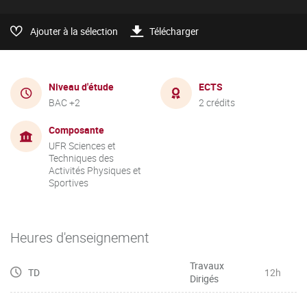
Ajouter à la sélection
Télécharger
Niveau d'étude
ECTS
BAC +2
2 crédits
Composante
UFR Sciences et
Techniques des
Activités Physiques et
Sportives
Heures d'enseignement
Travaux
TD
12h
Dirigés