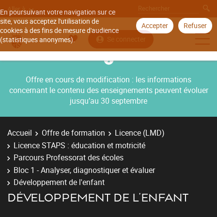
Aller à
En poursuivant votre navigation sur ce
site, vous acceptez l'utilisation de
Accepter
Refuser
cookies à des fins de mesure d'audience
Se connecter
(statistiques anonymes).
Offre en cours de modification : les informations
concernant le contenu des enseignements peuvent évoluer
jusqu’au 30 septembre
Accueil
Offre de formation
Licence (LMD)
Licence STAPS : éducation et motricité
Parcours Professorat des écoles
Bloc 1 - Analyser, diagnostiquer et évaluer
Développement de l'enfant
DÉVELOPPEMENT DE L'ENFANT