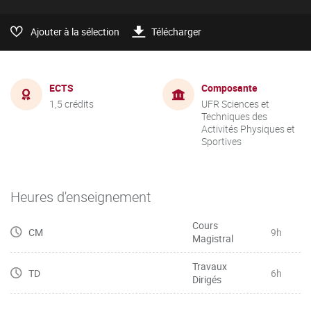
Ajouter à la sélection
Télécharger
ECTS
Composante
1,5 crédits
UFR Sciences et
Techniques des
Activités Physiques et
Sportives
Heures d'enseignement
Cours
CM
9h
Magistral
Travaux
TD
6h
Dirigés