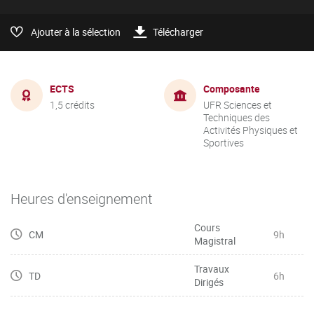
Ajouter à la sélection
Télécharger
ECTS
Composante
1,5 crédits
UFR Sciences et
Techniques des
Activités Physiques et
Sportives
Heures d'enseignement
Cours
CM
9h
Magistral
Travaux
TD
6h
Dirigés