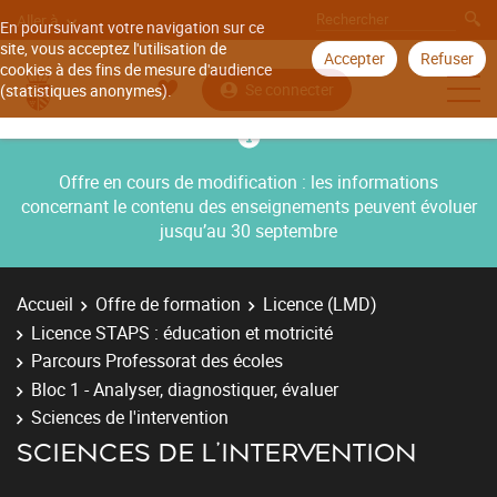
Aller à
En poursuivant votre navigation sur ce
site, vous acceptez l'utilisation de
Accepter
Refuser
cookies à des fins de mesure d'audience
Se connecter
(statistiques anonymes).
Offre en cours de modification : les informations
concernant le contenu des enseignements peuvent évoluer
jusqu’au 30 septembre
Accueil
Offre de formation
Licence (LMD)
Licence STAPS : éducation et motricité
Parcours Professorat des écoles
Bloc 1 - Analyser, diagnostiquer, évaluer
Sciences de l'intervention
SCIENCES DE L'INTERVENTION