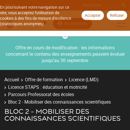
Aller à
En poursuivant votre navigation sur ce
site, vous acceptez l'utilisation de
Accepter
Refuser
cookies à des fins de mesure d'audience
Se connecter
(statistiques anonymes).
Offre en cours de modification : les informations
concernant le contenu des enseignements peuvent évoluer
jusqu’au 30 septembre
Accueil
Offre de formation
Licence (LMD)
Licence STAPS : éducation et motricité
Parcours Professorat des écoles
Bloc 2 - Mobiliser des connaissances scientifiques
BLOC 2 - MOBILISER DES
CONNAISSANCES SCIENTIFIQUES