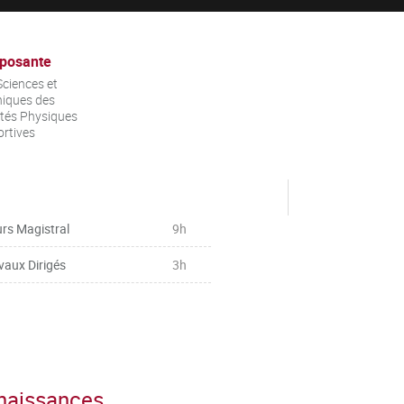
posante
ciences et
iques des
ités Physiques
ortives
rs Magistral
9h
vaux Dirigés
3h
nnaissances