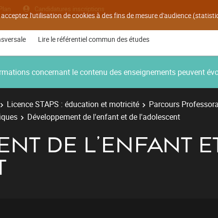
Plan
Candidatures inscriptions
 acceptez l'utilisation de cookies à des fins de mesure d'audience (statis
nsversale
Lire le référentiel commun des études
nformations concernant le contenu des enseignements peuvent év
Licence STAPS : éducation et motricité
Parcours Professora
fiques
Développement de l'enfant et de l'adolescent
NT DE L'ENFANT E
T