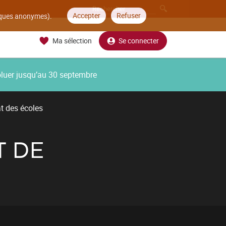
Accepter
Refuser
tiques anonymes).
Ma sélection
Se connecter
oluer jusqu’au 30 septembre
t des écoles
T DE