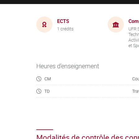
ECTS
Com
1 crédits
UFR S
Techn
Activ
et Sp
Heures d'enseignement
CM
Cou
TD
Tra
Modalités de contrôle des co