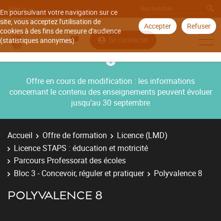
Aller à
En poursuivant votre navigation sur ce
site, vous acceptez l'utilisation de
Accepter
Refuser
cookies à des fins de mesure d'audience
Se connecter
(statistiques anonymes).
Offre en cours de modification : les informations
concernant le contenu des enseignements peuvent évoluer
jusqu’au 30 septembre
Accueil
Offre de formation
Licence (LMD)
Licence STAPS : éducation et motricité
Parcours Professorat des écoles
Bloc 3 - Concevoir, réguler et pratiquer
Polyvalence 8
POLYVALENCE 8