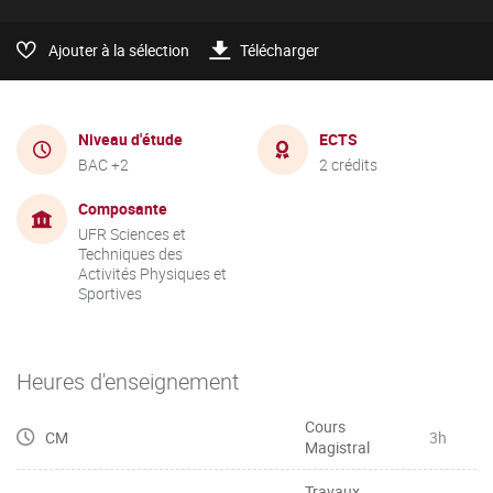
Ajouter à la sélection
Télécharger
Niveau d'étude
ECTS
BAC +2
2 crédits
Composante
UFR Sciences et
Techniques des
Activités Physiques et
Sportives
Heures d'enseignement
Cours
CM
3h
Magistral
Travaux