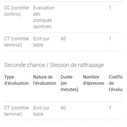
CC (contrôle
Evaluation
1
continu)
des
pratiques
sportives
CT (contrôle
Ecrit sur
60
1
terminal)
table
Seconde chance / Session de rattrapage
Type
Nature de
Durée
Nombre
Coefficie
d'évaluation
l'évaluation
(en
d'épreuves
de
minutes)
l'évaluat
CT (contrôle
Ecrit sur
60
1
terminal)
table