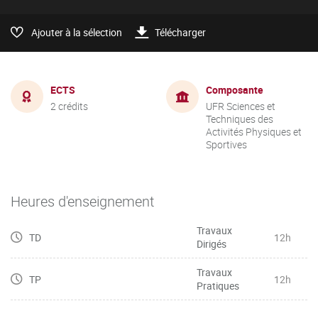
Ajouter à la sélection
Télécharger
ECTS
Composante
2 crédits
UFR Sciences et
Techniques des
Activités Physiques et
Sportives
Heures d'enseignement
Travaux
TD
12h
Dirigés
Travaux
TP
12h
Pratiques