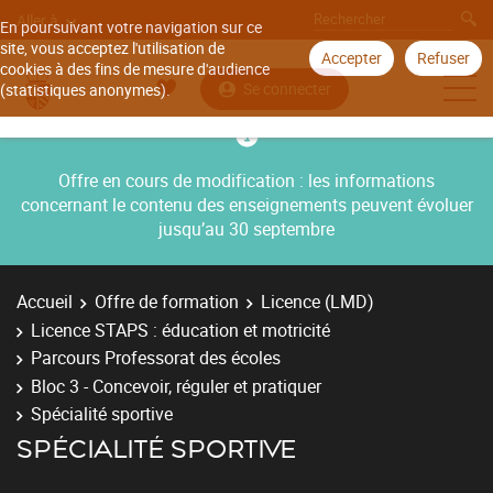
Aller à
En poursuivant votre navigation sur ce
site, vous acceptez l'utilisation de
Accepter
Refuser
cookies à des fins de mesure d'audience
Se connecter
(statistiques anonymes).
Offre en cours de modification : les informations
concernant le contenu des enseignements peuvent évoluer
jusqu’au 30 septembre
Accueil
Offre de formation
Licence (LMD)
Licence STAPS : éducation et motricité
Parcours Professorat des écoles
Bloc 3 - Concevoir, réguler et pratiquer
Spécialité sportive
SPÉCIALITÉ SPORTIVE