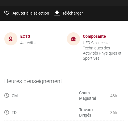
Ajouter à la sélection
Télécharger
ECTS
Composante
4 crédits
UFR Sciences et
Techniques des
Activités Physiques et
Sportives
Heures d'enseignement
Cours
CM
48h
Magistral
Travaux
TD
36h
Dirigés