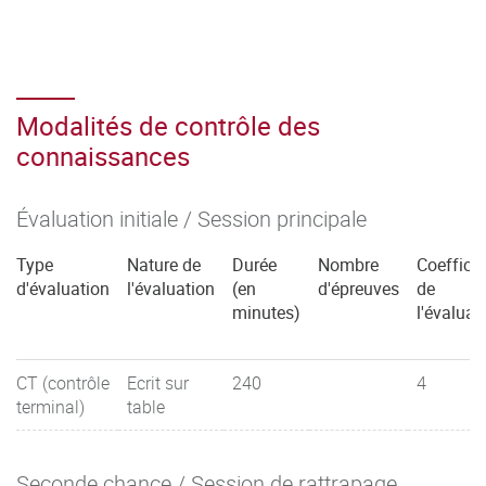
Modalités de contrôle des
connaissances
Évaluation initiale / Session principale
Type
Nature de
Durée
Nombre
Coefficie
d'évaluation
l'évaluation
(en
d'épreuves
de
minutes)
l'évaluat
CT (contrôle
Ecrit sur
240
4
terminal)
table
Seconde chance / Session de rattrapage