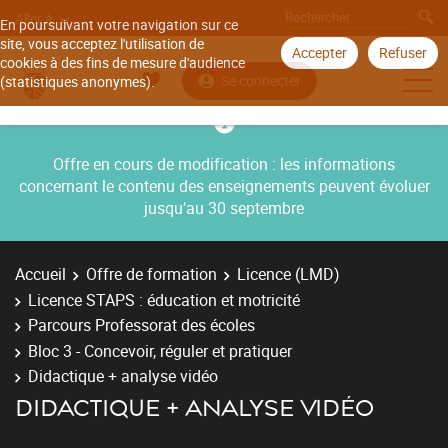
Aller à
En poursuivant votre navigation sur ce
site, vous acceptez l'utilisation de
Accepter
Refuser
cookies à des fins de mesure d'audience
Se connecter
(statistiques anonymes).
Offre en cours de modification : les informations
concernant le contenu des enseignements peuvent évoluer
jusqu’au 30 septembre
Accueil
Offre de formation
Licence (LMD)
Licence STAPS : éducation et motricité
Parcours Professorat des écoles
Bloc 3 - Concevoir, réguler et pratiquer
Didactique + analyse vidéo
DIDACTIQUE + ANALYSE VIDÉO