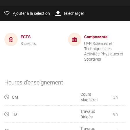
Ajouter à la sélection
Télécharger
ECTS
Composante
3 crédits
UFR Sciences et
Techniques des
Activités Physiques et
Sportives
Heures d'enseignement
Cours
CM
3h
Magistral
Travaux
TD
9h
Dirigés
Travaux