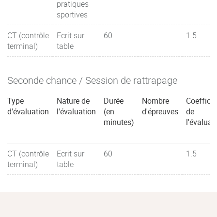
pratiques
sportives
CT (contrôle
Ecrit sur
60
1.5
terminal)
table
Seconde chance / Session de rattrapage
Type
Nature de
Durée
Nombre
Coefficie
d'évaluation
l'évaluation
(en
d'épreuves
de
minutes)
l'évaluat
CT (contrôle
Ecrit sur
60
1.5
terminal)
table