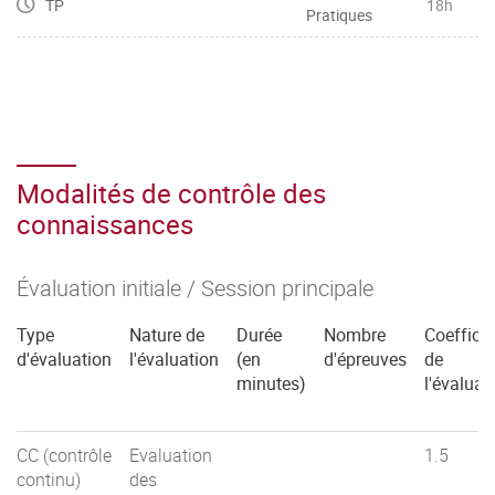
TP
18h
Pratiques
Modalités de contrôle des
connaissances
Évaluation initiale / Session principale
Type
Nature de
Durée
Nombre
Coefficie
d'évaluation
l'évaluation
(en
d'épreuves
de
minutes)
l'évaluat
CC (contrôle
Evaluation
1.5
continu)
des