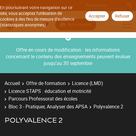
Aller à
En poursuivant votre navigation sur ce
site, vous acceptez l'utilisation de
Accepter
Refuser
cookies à des fins de mesure d'audience
Se connecter
(statistiques anonymes).
Offre en cours de modification : les informations
concernant le contenu des enseignements peuvent évoluer
jusqu’au 30 septembre
Accueil
Offre de formation
Licence (LMD)
Licence STAPS : éducation et motricité
Parcours Professorat des écoles
Bloc 3 - Pratiquer, Analyser des APSA
Polyvalence 2
POLYVALENCE 2