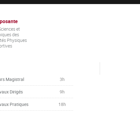
posante
ciences et
iques des
ités Physiques
ortives
rs Magistral
3h
vaux Dirigés
9h
vaux Pratiques
18h