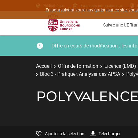
Bibliothèque
Etudiants internationaux
En poursuivant votre navigation sur ce site, vous
Suivre une UE Tra
Offre en cours de modification : les i
Accueil
Offre de formation
Licence (LMD)
Bloc 3 - Pratiquer, Analyser des APSA
Polyv
POLYVALENCE
Ajouter à la sélection
Télécharger