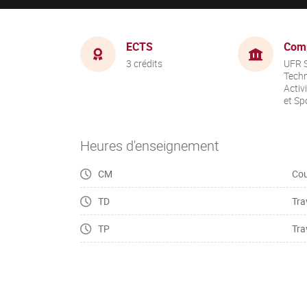
ECTS
Com
3 crédits
UFR S
Techn
Activ
et Sp
Heures d'enseignement
CM
Cou
TD
Tra
TP
Tra