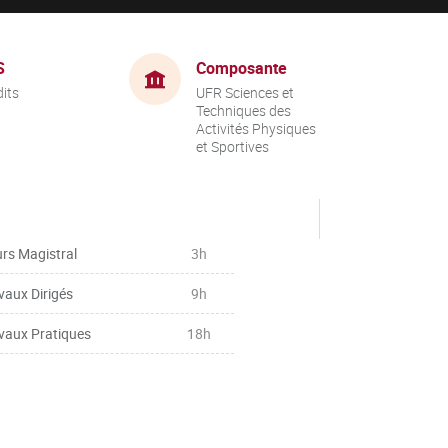
S
Composante
dits
UFR Sciences et
Techniques des
Activités Physiques
et Sportives
rs Magistral
3h
vaux Dirigés
9h
vaux Pratiques
18h