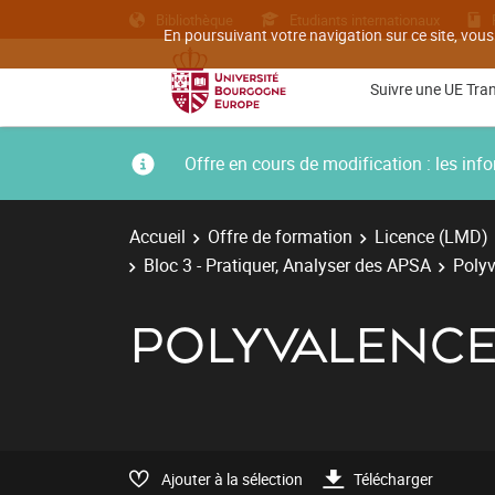
Bibliothèque
Etudiants internationaux
En poursuivant votre navigation sur ce site, vous
Suivre une UE Tra
Offre en cours de modification : les i
Accueil
Offre de formation
Licence (LMD)
Bloc 3 - Pratiquer, Analyser des APSA
Polyv
POLYVALENCE
Ajouter à la sélection
Télécharger