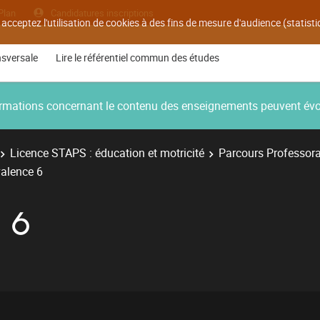
Plan
Candidatures inscriptions
 acceptez l'utilisation de cookies à des fins de mesure d'audience (statis
nsversale
Lire le référentiel commun des études
nformations concernant le contenu des enseignements peuvent év
Licence STAPS : éducation et motricité
Parcours Professora
alence 6
 6