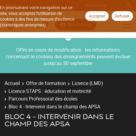
Aller à
En poursuivant votre navigation sur ce
site, vous acceptez l'utilisation de
Accepter
Refuser
cookies à des fins de mesure d'audience
Se connecter
(statistiques anonymes).
Offre en cours de modification : les informations
concernant le contenu des enseignements peuvent évoluer
jusqu’au 30 septembre
Accueil
Offre de formation
Licence (LMD)
Licence STAPS : éducation et motricité
Parcours Professorat des écoles
Bloc 4 - Intervenir dans le champ des APSA
BLOC 4 - INTERVENIR DANS LE
CHAMP DES APSA