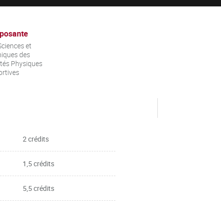
posante
ciences et
iques des
ités Physiques
ortives
2 crédits
1,5 crédits
5,5 crédits