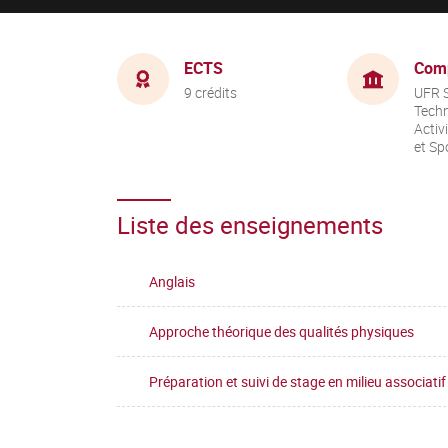
ECTS
Com
9 crédits
UFR S
Techn
Activ
et Sp
Liste des enseignements
Anglais
Approche théorique des qualités physiques
Préparation et suivi de stage en milieu associatif