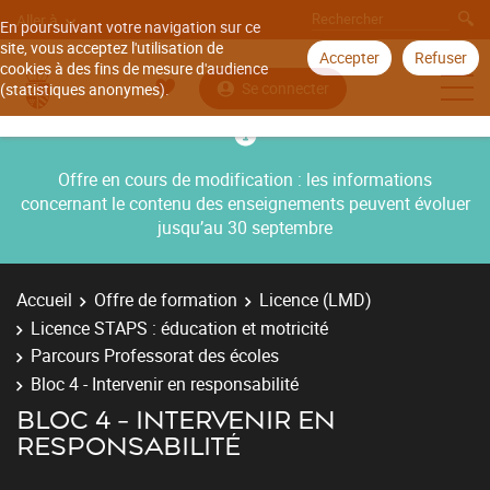
Aller à
En poursuivant votre navigation sur ce
site, vous acceptez l'utilisation de
Accepter
Refuser
cookies à des fins de mesure d'audience
Se connecter
(statistiques anonymes).
Offre en cours de modification : les informations
concernant le contenu des enseignements peuvent évoluer
jusqu’au 30 septembre
Accueil
Offre de formation
Licence (LMD)
Licence STAPS : éducation et motricité
Parcours Professorat des écoles
Bloc 4 - Intervenir en responsabilité
BLOC 4 - INTERVENIR EN
RESPONSABILITÉ