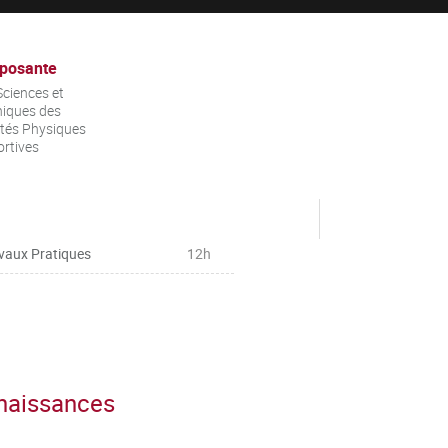
posante
ciences et
iques des
ités Physiques
ortives
vaux Pratiques
12h
nnaissances