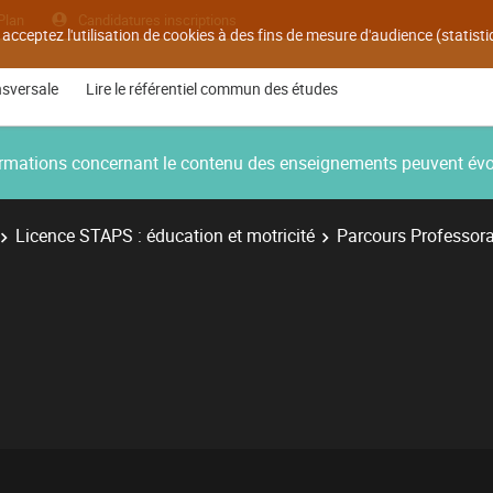
Plan
Candidatures inscriptions
 acceptez l'utilisation de cookies à des fins de mesure d'audience (statis
nsversale
Lire le référentiel commun des études
nformations concernant le contenu des enseignements peuvent év
Licence STAPS : éducation et motricité
Parcours Professora