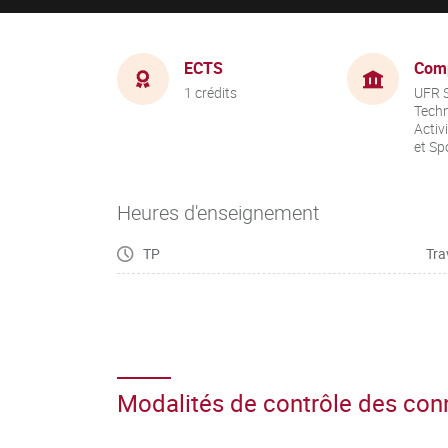
ECTS
Com
1 crédits
UFR S
Techn
Activ
et Sp
Heures d'enseignement
TP
Tra
Modalités de contrôle des co