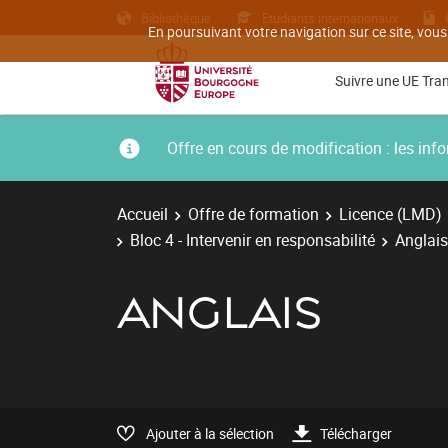
Bibliothèque
Etudiants internationaux
En poursuivant votre navigation sur ce site, vous
Suivre une UE Tra
Offre en cours de modification : les i
Accueil
Offre de formation
Licence (LMD)
Bloc 4 - Intervenir en responsabilité
Anglais
ANGLAIS
Ajouter à la sélection
Télécharger