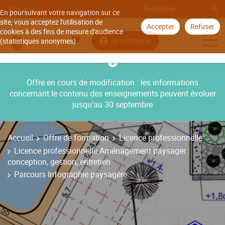
Aller à
En poursuivant votre navigation sur ce
site, vous acceptez l'utilisation de
Accepter
Refuser
cookies à des fins de mesure d'audience
Se connecter
(statistiques anonymes).
Offre en cours de modification : les informations
concernant le contenu des enseignements peuvent évoluer
jusqu’au 30 septembre
Accueil
Offre de formation
Licence professionnelle
Licence professionnelle Aménagement paysager :
conception, gestion, entretien
Parcours Infographie paysagère