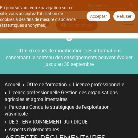
Aller à
En poursuivant votre navigation sur ce
site, vous acceptez l'utilisation de
Accepter
Refuser
cookies à des fins de mesure d'audience
Se connecter
(statistiques anonymes).
Offre en cours de modification : les informations
concernant le contenu des enseignements peuvent évoluer
jusqu’au 30 septembre
Accueil
Offre de formation
Licence professionnelle
Licence professionnelle Gestion des organisations
agricoles et agroalimentaires
Parcours Conduite stratégique de l'exploitation
vitivinicole
UE 3 - ENVIRONNEMENT JURIDIQUE
Aspects règlementaires
ASPECTS RÈGLEMENTAIRES