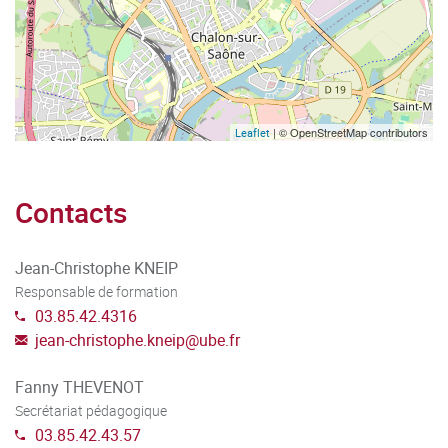
| © OpenStreetMap contributors
Leaflet
Contacts
Jean-Christophe KNEIP
Responsable de formation
03.85.42.4316
jean-christophe.kneip
@
ube.fr
Fanny THEVENOT
Secrétariat pédagogique
03.85.42.43.57