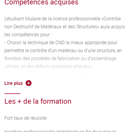
Compétences acquises
- Comprendre la physico-chimie et le comportement des
matériaux métalliques, composites, bétons et verres.
L’étudiant titulaire de la licence professionnelle «Contrôle
- Choisir et mettre en pratique les techniques
non Destructif de Matériaux et des Structures» aura acquis
conventionnelles de caractérisations des matériaux
les compétences pour :
(élasticité, dureté, résilience, ...) ou d’analyse de structures
- Choisir la technique de CND la mieux appropriée pour
(micrographie, macrographie, Microscopie Electronique, ...)
permettre le contrôle d’un matériau ou d’une structure, en
- Comprendre le fonctionnement de l’instrumentation, des
fonction des procédés de fabrication ou d’assemblage
techniques et technologies utilisées dans les capteurs,
utilisés, et des défauts potentiels attendus.
dans le domaine des CND.
- Mettre en œuvre les techniques de CND (en particulier
ressuage, magnétoscopie, ultrason, radiographie et
Lire plus
radioprotection, courants de Foucault), suivant les normes
en vigueur.
Les + de la formation
- Comprendre la physico-chimie et le comportement des
matériaux métalliques, composites, bétons et verres.
Fort taux de réussite
- Choisir et mettre en pratique les techniques
conventionnelles de caractérisations des matériaux
Insertion professionnelle immédiate en fin de parcours