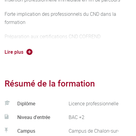
(élasticité, dureté, résilience, ...) ou d’analyse de structures
Forte implication des professionnels du CND dans la
(micrographie, macrographie, Microscopie Electronique, ...)
formation
- Comprendre le fonctionnement de l’instrumentation, des
techniques et technologies utilisées dans les capteurs,
Préparation aux certifications CND COFREND
dans le domaine des CND.
(MT2/PT2/UT2)
Lire plus
Résumé de la formation
Diplôme
Licence professionnelle
Niveau d'entrée
BAC +2
Campus
Campus de Chalon-sur-