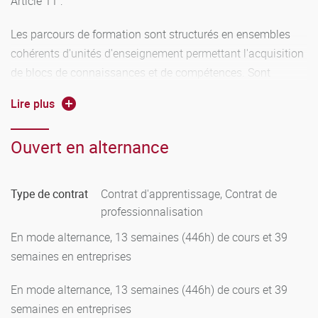
Article 11 :
Les parcours de formation sont structurés en ensembles
cohérents d'unités d'enseignement permettant l'acquisition
de blocs de connaissances et de compétences. Sont
proposées aux étudiants des progressions pédagogiques
Lire plus
adaptées qui prennent en compte leurs acquis antérieurs et
leur projet personnel et professionnel.
Ouvert en alternance
Les blocs de connaissances et de compétences de même
que les unités d'enseignement sont capitalisables.
Pour chaque mention de licence professionnelle, les
Type de contrat
Contrat d'apprentissage, Contrat de
établissements explicitent ses caractéristiques et,
professionnalisation
notamment, les attendus et les exigences des parcours qui
En mode alternance, 13 semaines (446h) de cours et 39
y conduisent, ainsi que ses débouchés.
semaines en entreprises
Les unités d'enseignement validées donnent lieu à
l'obtention de crédits européens, dans les conditions fixées
En mode alternance, 13 semaines (446h) de cours et 39
à l'article 8 de l'arrêté du 22 janvier 2014 susvisé.
semaines en entreprises