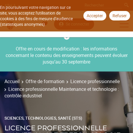
Aller à
En poursuivant votre navigation sur ce
site, vous acceptez l'utilisation de
Accepter
Refuser
cookies à des fins de mesure d'audience
Se connecter
(statistiques anonymes).
Offre en cours de modification : les informations
concernant le contenu des enseignements peuvent évoluer
jusqu’au 30 septembre
Accueil
Offre de formation
Licence professionnelle
Licence professionnelle Maintenance et technologie :
contrôle industriel
SCIENCES, TECHNOLOGIES, SANTÉ (STS)
LICENCE PROFESSIONNELLE