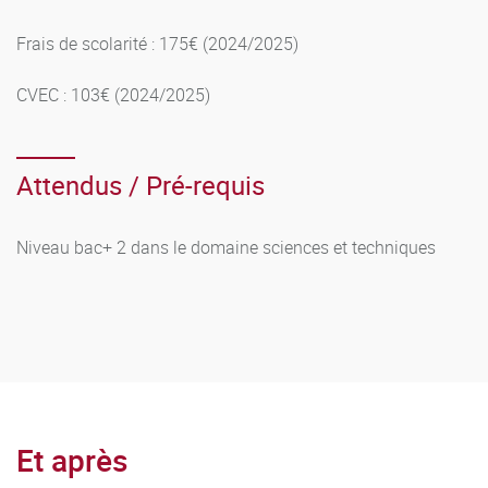
unités d’enseignement dans lesquelles la moyenne de 10 a
été obtenue sont capitalisables. Ces unités d’enseignement
Frais de scolarité : 175€ (2024/2025)
font l’objet d’une attestation délivrée par l’établissement.
CVEC : 103€ (2024/2025)
Attendus / Pré-requis
Niveau bac+ 2 dans le domaine sciences et techniques
Et après