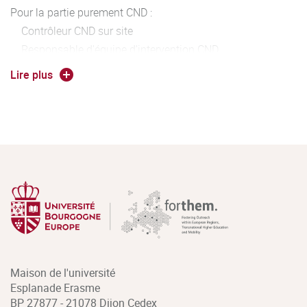
Pour la partie purement CND :
Contrôleur CND sur site
Responsable d'équipe d'intervention CND
Formateur aux techniques de CND
Lire plus
Technico-commercial
Développeur Techniques ou Technologies CND
Développeur Capteur
Pour la partie Matériaux :
Contrôleur Process et Produits (Métallurgie, Composites,
Céramiques, ... )
Responsable Qualité
Maison de l'université
Esplanade Erasme
BP 27877 - 21078 Dijon Cedex