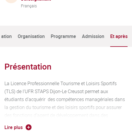
Français
tation
Organisation
Programme
Admission
Et après
Présentation
La Licence Professionnelle Tourisme et Loisirs Sportifs
(TLS) de l’UFR STAPS Dijon-Le Creusot permet aux
étudiants d’acquérir des compétences managériales dans
la gestion du tourisme et des loisirs sportifs pour assurer
des fonctions d’agent de développement dans des
institutions publiques ou privées.
Lire plus