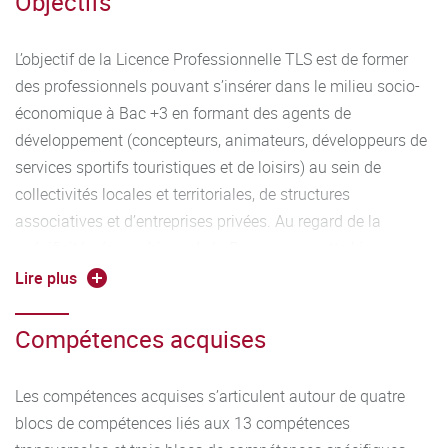
Objectifs
L’objectif de la Licence Professionnelle TLS est de former
des professionnels pouvant s’insérer dans le milieu socio-
économique à Bac +3 en formant des agents de
développement (concepteurs, animateurs, développeurs de
services sportifs touristiques et de loisirs) au sein de
collectivités locales et territoriales, de structures
associatives et d’entreprises privées. Au regard de la
spécificité géographique de la Bourgogne, cette Licence
Professionnelle TLS est plus particulièrement axée sur les
Lire plus
activités offertes dans les espaces naturels et ruraux. La
notion de développement durable occupe une place
Compétences acquises
prépondérante dans cette formation et invite les étudiants à
adopter une posture durable dans leurs réflexions et
Les compétences acquises s’articulent autour de quatre
conceptions de projets.
blocs de compétences liés aux 13 compétences