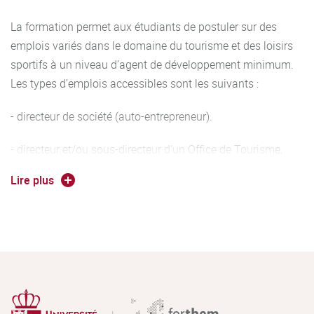
tourisme et des loisirs sportifs justifiant d’une
expérience
La formation permet aux étudiants de postuler sur des
professionnelle de cinq ans cumulés
. Il faut alors
emplois variés dans le domaine du tourisme et des loisirs
s’adresser au secrétariat du SEFCA – Formation continue
sportifs à un niveau d’agent de développement minimum.
(B.P. 27877 – 21078 DIJON CEDEX), pour une demande de
Les types d’emplois accessibles sont les suivants :
validation des acquis professionnels sera nécessaire.
- directeur de société (auto-entrepreneur).
- directeur et/ou sous-directeur d’un Office de Tourisme,
Par validation d’acquis ou équivalence de diplôme:
d’un village-vacances, d'un golf, d’une structure de
Lire plus
prestation de service de loisirs actifs.
en formation initiale : s’adresser à la scolarité organisatrice
de la formation
- chef de projet de développement local.
en formation continue : s’adresser au service de formation
- développeur de projet dans un Pays, Communauté de
continue de l’université (SEFCA 03.80.39.51.80)
Communes…
- agent de développement dans les collectivités locales,