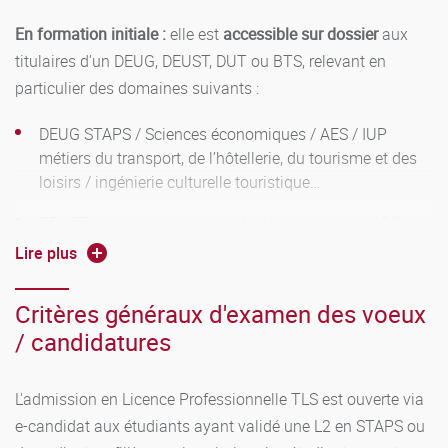
En formation initiale :
elle est
accessible sur dossier
aux
Mémoire
titulaires d’un DEUG, DEUST, DUT ou BTS, relevant en
particulier des domaines suivants :
L’objectif du mémoire vise à avoir une réflexivité plus
importante de l’expérience acquise au cours du stage et du
DEUG STAPS / Sciences économiques / AES / IUP
métiers du transport, de l’hôtellerie, du tourisme et des
projet tutoré. Sa réalisation permet en effet, d’une part,
loisirs / ingénierie culturelle touristique…
l’utilisation de concepts permettant de situer et d’analyser
les interventions du stagiaire et, d’autre part, de proposer
DEUST animation, gestion, développement des APS /
des résolutions de problèmes. Le mémoire donnera lieu à
Gestion, administration, animation des structures de
Lire plus
une soutenance qui vise à cerner les relations construites
sports, loisirs, tourisme / Agent de développement local
par l’étudiant entre les aspects théoriques et pratiques.
socio-sportif / Management des activités physiques et
Critères généraux d'examen des voeux
sportives / Métiers de la culture option tourisme
Cette soutenance se fera en présence d’universitaires et de
/ candidatures
culturel…
professionnels.
DUT gestion des entreprises et des administrations /
L'admission en Licence Professionnelle TLS est ouverte via
Techniques de commercialisation / Gestion
e-candidat aux étudiants ayant validé une L2 en STAPS ou
administrative et commerciale…