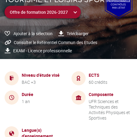
Ajouter à la sélection
Télécharger
Consulter le Référentiel Commun des Etudes
EXAM - Licence professionnelle
Niveau d'étude visé
ECTS
BAC +3
60 crédits
Durée
Composante
1 an
UFR Sciences et
Techniques des
Activités Physiques et
Sportives
Langue(s)
d'enseignement