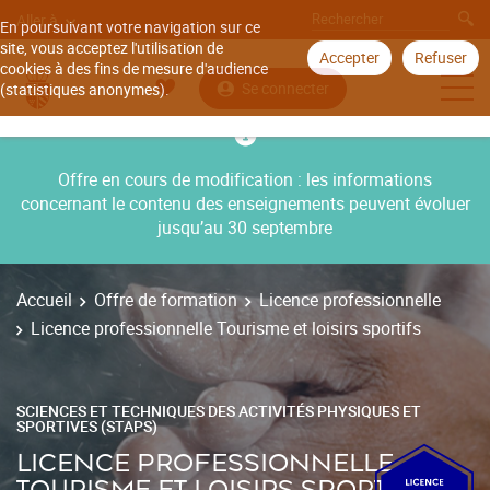
Aller à
En poursuivant votre navigation sur ce
site, vous acceptez l'utilisation de
Accepter
Refuser
cookies à des fins de mesure d'audience
Se connecter
(statistiques anonymes).
Offre en cours de modification : les informations
concernant le contenu des enseignements peuvent évoluer
jusqu’au 30 septembre
Accueil
Offre de formation
Licence professionnelle
Licence professionnelle Tourisme et loisirs sportifs
SCIENCES ET TECHNIQUES DES ACTIVITÉS PHYSIQUES ET
SPORTIVES (STAPS)
LICENCE PROFESSIONNELLE
TOURISME ET LOISIRS SPORTIFS