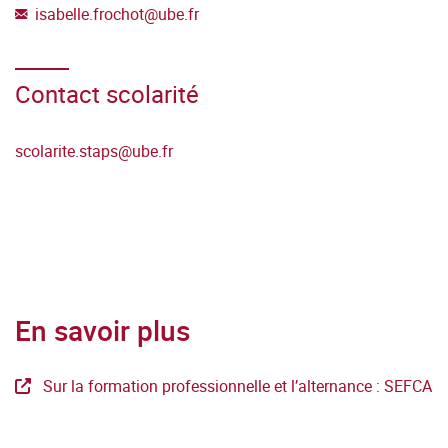
isabelle.frochot
@
ube.fr
compétences sur Creative Cloud d'Adobe (Illustrator, etc.) et
le montage vidéo, compétences qu’ils doivent mettre en
pratique dans les différents projets et dossiers à rendre
Contact scolarité
pour au moins la moitié des matières enseignées.
scolarite.staps@ube.fr
En savoir plus
Sur la formation professionnelle et l’alternance : SEFCA