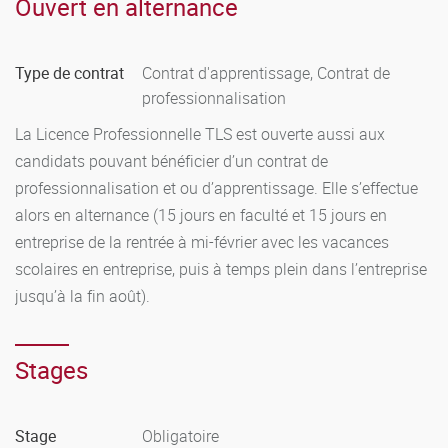
Ouvert en alternance
bénéficier, dans le cadre de la réglementation en vigueur,
d’aménagements spécifiques de leur scolarité et des
Type de contrat
Contrat d'apprentissage, Contrat de
modalités de contrôle des connaissances.
professionnalisation
La Licence Professionnelle TLS est ouverte aussi aux
candidats pouvant bénéficier d’un contrat de
professionnalisation et ou d’apprentissage. Elle s’effectue
alors en alternance (15 jours en faculté et 15 jours en
entreprise de la rentrée à mi-février avec les vacances
scolaires en entreprise, puis à temps plein dans l’entreprise
jusqu’à la fin août).
Stages
Stage
Obligatoire