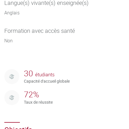
Langue(s) vivante(s) enseignée(s)
Cette licence peut être acquise en formation initiale ou en
alternance.
Anglais
Formation avec accès santé
Non
30
étudiants
Capacité d'accueil globale
72%
Taux de réussite