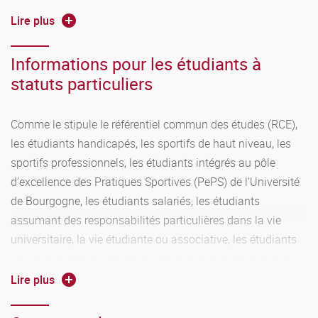
égale ou supérieure à 10/20
Lire plus
Informations pour les étudiants à
ASSIDUITÉ:
statuts particuliers
trois absences injustifiées ou non autorisées aux TP et
TD par enseignement, entrainent l'interdiction de passer
Comme le stipule le référentiel commun des études (RCE),
le ou les examens relatifs à celles-ci, sur l'ensemble des
les étudiants handicapés, les sportifs de haut niveau, les
sessions.
sportifs professionnels, les étudiants intégrés au pôle
d’excellence des Pratiques Sportives (PePS) de l’Université
de Bourgogne, les étudiants salariés, les étudiants
assumant des responsabilités particulières dans la vie
universitaire, la vie étudiante ou associative, les étudiants
chargés de famille, les étudiants engagés dans plusieurs
cursus, les étudiants justifiant du statut national d’étudiant-
Lire plus
entrepreneur, les étudiants en période de césure et les
étudiants inscrits au titre de la formation continue peuvent