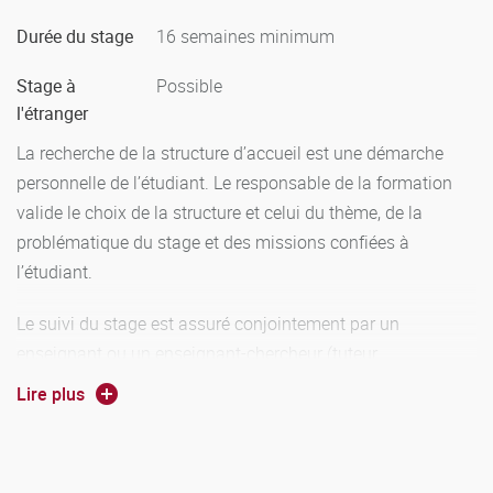
Durée du stage
16 semaines minimum
Stage à
Possible
l'étranger
La recherche de la structure d’accueil est une démarche
personnelle de l’étudiant. Le responsable de la formation
valide le choix de la structure et celui du thème, de la
problématique du stage et des missions confiées à
l’étudiant.
Le suivi du stage est assuré conjointement par un
enseignant ou un enseignant-chercheur (tuteur
universitaire) de la formation, et un professionnel (tuteur
Lire plus
professionnel) qui accueille et sert de référent à l’étudiant
dans la structure de stage.