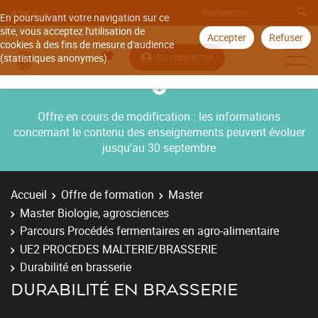
Aller à
En poursuivant votre navigation sur ce
site, vous acceptez l'utilisation de
Accepter
Refuser
cookies à des fins de mesure d'audience
Se connecter
(statistiques anonymes).
Offre en cours de modification : les informations
concernant le contenu des enseignements peuvent évoluer
jusqu’au 30 septembre
Accueil
Offre de formation
Master
Master Biologie, agrosciences
Parcours Procédés fermentaires en agro-alimentaire
UE2 PROCEDES MALTERIE/BRASSERIE
Durabilité en brasserie
DURABILITÉ EN BRASSERIE