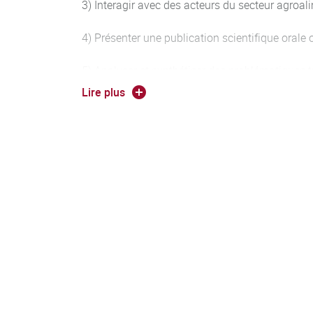
3) Interagir avec des acteurs du secteur agroali
4) Présenter une publication scientifique orale o
5) Analyser et synthétiser des problématiques t
Lire plus
6) Concevoir et réaliser un projet,
7) Définir une stratégie,
8) Mettre en place un test ou une expérience o
mobilisant des concepts fondamentaux