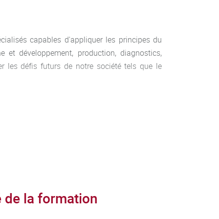
ialisés capables d'appliquer les principes du
he et développement, production, diagnostics,
 les défis futurs de notre société tels que le
t de leurs interactions avec tout type d’hôtes,
te Microorganismes agro-Environnement, MB :
Agro-Alimentaire Développement Durable, PFAA:
de la formation