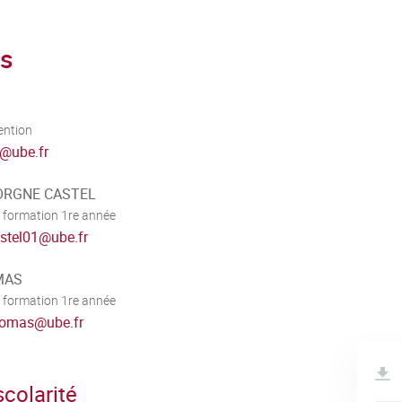
s
ention
@
ube.fr
BORGNE CASTEL
 formation 1re année
astel01
@
ube.fr
MAS
 formation 1re année
homas
@
ube.fr
colarité