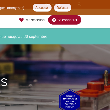
Accepter
Refuser
tiques anonymes).
Ma sélection
Se connecter
oluer jusqu’au 30 septembre
ES