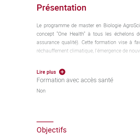
Présentation
Le programme de master en Biologie AgroScien
concept "One Health" à tous les échelons de 
assurance qualité). Cette formation vise à fa
réchauffement climatique, l'émergence de nouvel
Les thématiques abordées dans cette formation 
Lire plus
les biotechnologies et les sciences des aliment
Formation avec accès santé
Le master BAG se décompose en 6 parcours (
Non
Microbiologie et Biotechnologies, AMAQ : Ali
Procédés Fermentaires pour l’Agro-Alimentaire
Objectifs