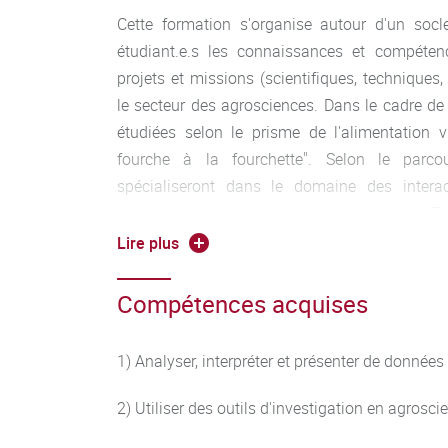
Cette formation s'organise autour d'un soc
étudiant.e.s les connaissances et compéten
projets et missions (scientifiques, techniques
le secteur des agrosciences. Dans le cadre de
étudiées selon le prisme de l'alimentation 
fourche à la fourchette". Selon le parcou
spécialiseront dans le domaine des interac
plantes-microorganismes/plantes-plantes 
domaine agro-alimentaire (Fourchette) avec 
Lire plus
microbiologie et biotechnologie (MB), en
alimentation durable et en responsabilité socié
Compétences acquises
en procédés fermentaires pour la productio
parcours international FORTHEM propose une sp
1) Analyser, interpréter et présenter de données 
donne droit à un double diplôme avec l’univer
2) Utiliser des outils d'investigation en agrosci