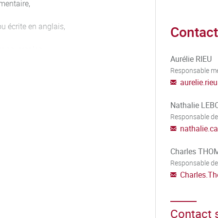
mentaire,
u écrite en anglais,
Contact
ransversales,
Aurélie RIEU
Responsable m
aurelie.rieu
Nathalie LE
Responsable de
u une opération de production en
nathalie.c
Charles THO
Responsable de
Charles.T
Contact s