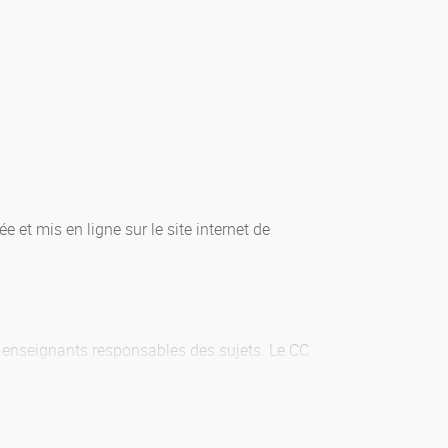
et mis en ligne sur le site internet de
s enseignants responsables des sujets. Le CC
 CC>= 12/20 dans les matières, UE, semestres