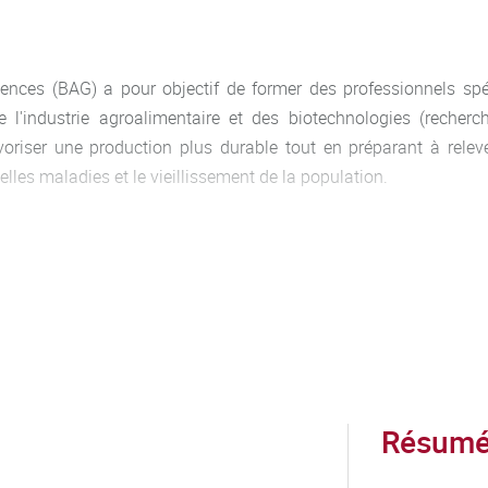
ces (BAG) a pour objectif de former des professionnels spéc
l'industrie agroalimentaire et des biotechnologies (recherc
voriser une production plus durable tout en préparant à relever
les maladies et le vieillissement de la population.
sont la biologie des plantes, la biologie des microorganismes e
s.
B2IPME : Biotechnologie et Biologie des Interactions Plan
ments Microbiologie Assurance Qualité, A3DD : Alimentation 
 et FORTHEM : For The Microbes).
Résumé 