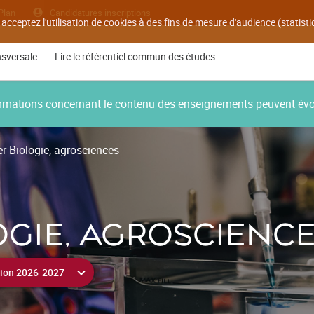
Plan
Candidatures inscriptions
 acceptez l'utilisation de cookies à des fins de mesure d'audience (statis
nsversale
Lire le référentiel commun des études
nformations concernant le contenu des enseignements peuvent év
r Biologie, agrosciences
OGIE, AGROSCIENC