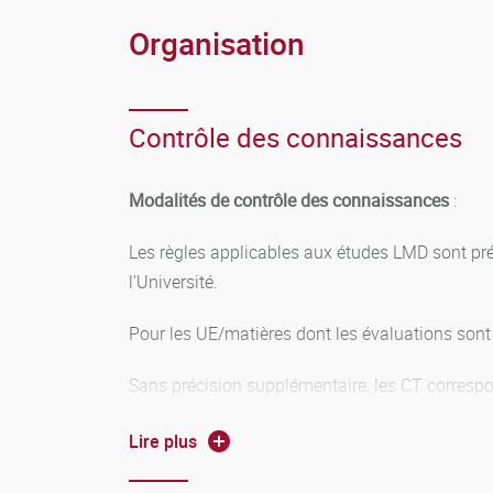
Organisation
Contrôle des connaissances
Modalités de contrôle des connaissances
:
Les règles applicables aux études LMD sont pré
l’Université.
Pour les UE/matières dont les évaluations sont 
Sans précision supplémentaire, les CT correspo
n’est pas rattrapé en 2ème session et les note
Lire plus
En cas de redoublement ou d’étalement des ens