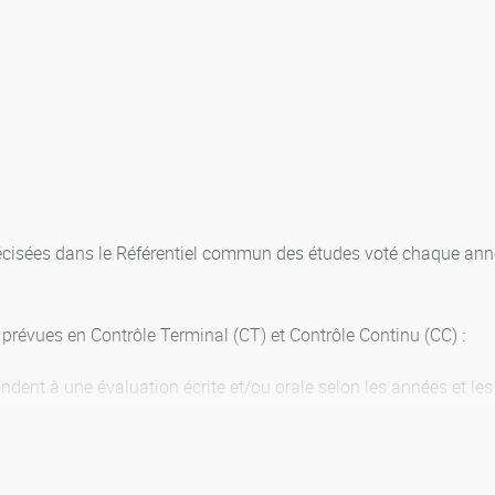
cisées dans le Référentiel commun des études voté chaque année 
prévues en Contrôle Terminal (CT) et Contrôle Continu (CC) :
ndent à une évaluation écrite et/ou orale selon les années et le
s de CC de la première session sont en conséquence conservées.
eignements sur plusieurs années, la conservation des notes de