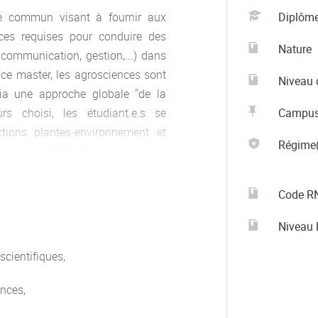
le commun visant à fournir aux
Diplôm
ces requises pour conduire des
Nature
, communication, gestion,...) dans
 ce master, les agrosciences sont
Niveau 
via une approche globale "de la
rs choisi, les étudiant.e.s se
Campu
tions plantes-environnement et
Régime(
(Fourche) (B2IPME) ou dans le
des compétences particulières en
 assurance qualité (AMAQ), en
Code R
tale des entreprises (RSE) (A3DD),
Niveau
n de vin ou de bière (PFAA). Le
écialisation en microbiologie et
scientifiques,
sité de Mayence en Allemagne.
ences,