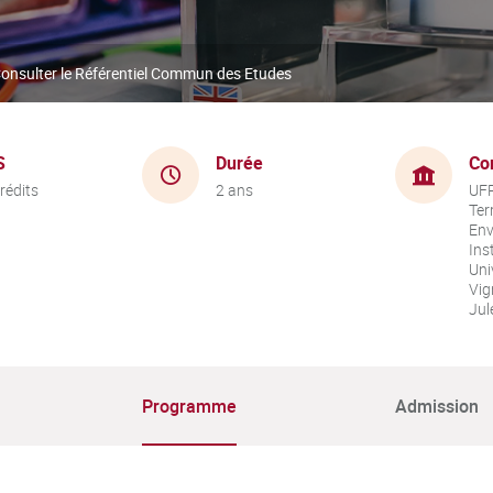
onsulter le Référentiel Commun des Etudes
S
Durée
Co
rédits
2 ans
UFR
Ter
Env
Ins
Uni
Vig
Jul
Programme
Admission