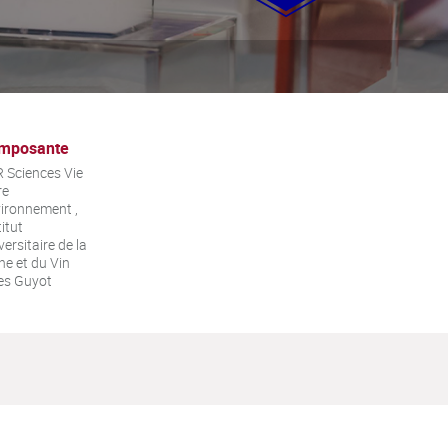
mposante
 Sciences Vie
re
ironnement ,
titut
versitaire de la
ne et du Vin
es Guyot