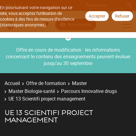
Aller à
En poursuivant votre navigation sur ce
site, vous acceptez l'utilisation de
Accepter
Refuser
cookies à des fins de mesure d'audience
Se connecter
(statistiques anonymes).
Offre en cours de modification : les informations
concernant le contenu des enseignements peuvent évoluer
jusqu’au 30 septembre
Accueil
Offre de formation
Master
Master Biologie-santé
Parcours Innovative drugs
UE 13 Scientifi project management
UE 13 SCIENTIFI PROJECT
MANAGEMENT