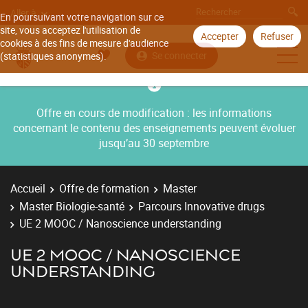
Aller à
En poursuivant votre navigation sur ce
site, vous acceptez l'utilisation de
Accepter
Refuser
cookies à des fins de mesure d'audience
Se connecter
(statistiques anonymes).
Offre en cours de modification : les informations
concernant le contenu des enseignements peuvent évoluer
jusqu’au 30 septembre
Accueil
Offre de formation
Master
Master Biologie-santé
Parcours Innovative drugs
UE 2 MOOC / Nanoscience understanding
UE 2 MOOC / NANOSCIENCE
UNDERSTANDING