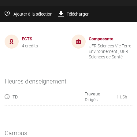
Ajouter à la sélection
Télécharger
ECTS
Composante
4 crédits
UFR Sciences Vie Terre
Environnement , UFR
Sciences de Santé
Heures d'enseignement
Travaux
TD
11,5h
Dirigés
Campus