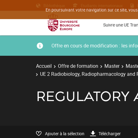
Bibliothèque
Etudiants internationaux
En poursuivant votre navigation sur ce site, vous
Suivre une UE Tra
Offre en cours de modification : les i
Accueil
Offre de formation
Master
Maste
UE 2 Radiobiology, Radiopharmacology and 
REGULATORY 
Ajouter à la sélection
Télécharger