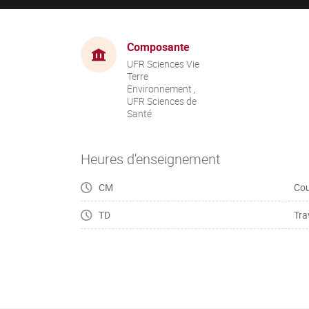
Composante
UFR Sciences Vie
Terre
Environnement ,
UFR Sciences de
Santé
Heures d'enseignement
CM
Cou
TD
Tra