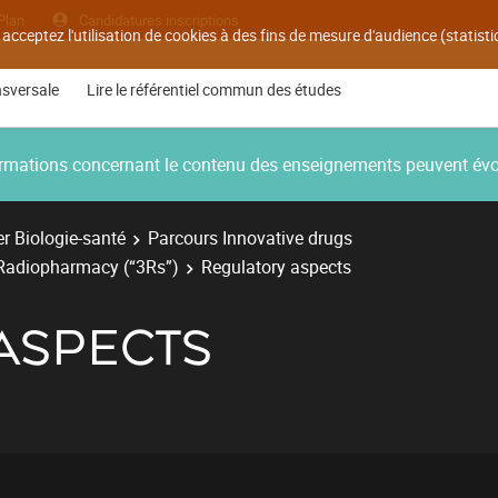
Plan
Candidatures inscriptions
 acceptez l'utilisation de cookies à des fins de mesure d'audience (statis
nsversale
Lire le référentiel commun des études
nformations concernant le contenu des enseignements peuvent év
r Biologie-santé
Parcours Innovative drugs
Radiopharmacy (“3Rs”)
Regulatory aspects
ASPECTS