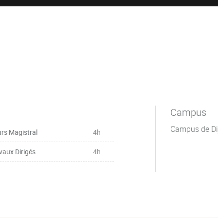
Campus
Campus de Di
rs Magistral
4h
vaux Dirigés
4h