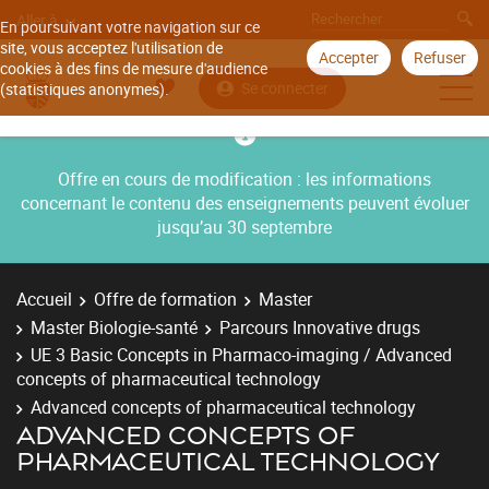
Aller à
En poursuivant votre navigation sur ce
site, vous acceptez l'utilisation de
Accepter
Refuser
cookies à des fins de mesure d'audience
Se connecter
(statistiques anonymes).
Offre en cours de modification : les informations
concernant le contenu des enseignements peuvent évoluer
jusqu’au 30 septembre
Accueil
Offre de formation
Master
Master Biologie-santé
Parcours Innovative drugs
UE 3 Basic Concepts in Pharmaco-imaging / Advanced
concepts of pharmaceutical technology
Advanced concepts of pharmaceutical technology
ADVANCED CONCEPTS OF
PHARMACEUTICAL TECHNOLOGY