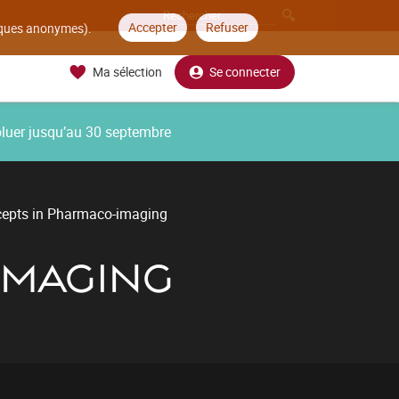
Accepter
Refuser
tiques anonymes).
Ma sélection
Se connecter
oluer jusqu’au 30 septembre
cepts in Pharmaco-imaging
IMAGING