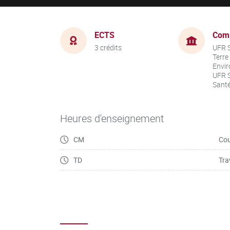
ECTS
Com
3 crédits
UFR S
Terre
Envir
UFR S
Sant
Heures d'enseignement
CM
Cou
TD
Tra