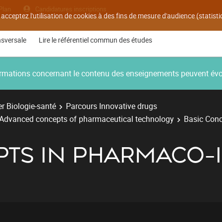
Plan
Candidatures inscriptions
 acceptez l'utilisation de cookies à des fins de mesure d'audience (statis
nsversale
Lire le référentiel commun des études
nformations concernant le contenu des enseignements peuvent év
r Biologie-santé
Parcours Innovative drugs
 Advanced concepts of pharmaceutical technology
Basic Con
PTS IN PHARMACO-