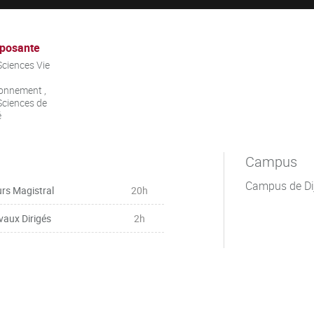
posante
ciences Vie
onnement ,
ciences de
é
Campus
Campus de Di
rs Magistral
20h
vaux Dirigés
2h