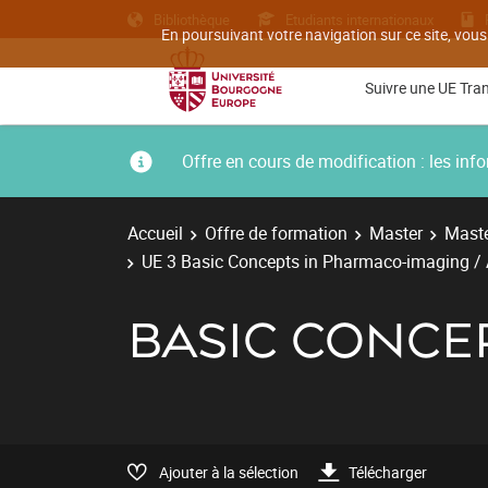
Bibliothèque
Etudiants internationaux
En poursuivant votre navigation sur ce site, vous
Suivre une UE Tra
Offre en cours de modification : les i
Accueil
Offre de formation
Master
Maste
UE 3 Basic Concepts in Pharmaco-imaging /
BASIC CONCE
Ajouter à la sélection
Télécharger