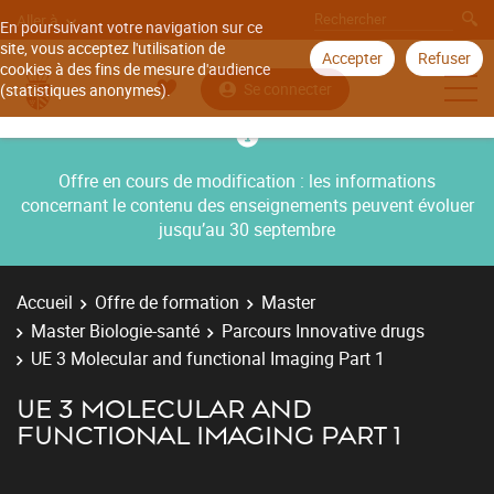
Aller à
En poursuivant votre navigation sur ce
site, vous acceptez l'utilisation de
Accepter
Refuser
cookies à des fins de mesure d'audience
Se connecter
(statistiques anonymes).
Offre en cours de modification : les informations
concernant le contenu des enseignements peuvent évoluer
jusqu’au 30 septembre
Accueil
Offre de formation
Master
Master Biologie-santé
Parcours Innovative drugs
UE 3 Molecular and functional Imaging Part 1
UE 3 MOLECULAR AND
FUNCTIONAL IMAGING PART 1