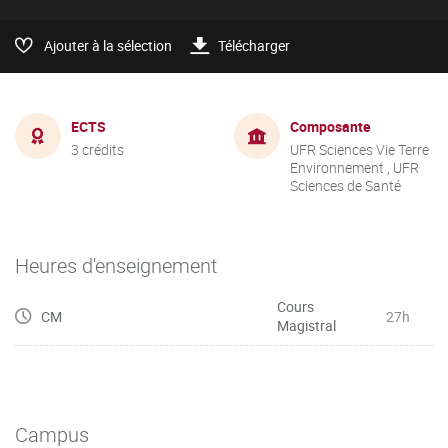
Ajouter à la sélection
Télécharger
ECTS
Composante
3 crédits
UFR Sciences Vie Terre
Environnement , UFR
Sciences de Santé
Heures d'enseignement
Cours
CM
27h
Magistral
Campus