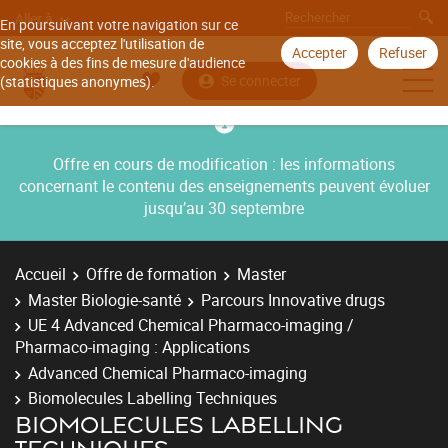
Aller à
En poursuivant votre navigation sur ce
site, vous acceptez l'utilisation de
Accepter
Refuser
cookies à des fins de mesure d'audience
Se connecter
(statistiques anonymes).
Offre en cours de modification : les informations
concernant le contenu des enseignements peuvent évoluer
jusqu’au 30 septembre
Accueil
Offre de formation
Master
Master Biologie-santé
Parcours Innovative drugs
UE 4 Advanced Chemical Pharmaco-imaging /
Pharmaco-imaging : Applications
Advanced Chemical Pharmaco-imaging
Biomolecules Labelling Techniques
BIOMOLECULES LABELLING