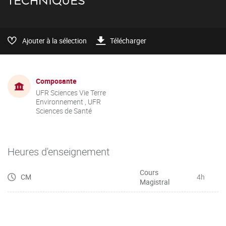
TECHNIQUES
Ajouter à la sélection
Télécharger
Composante
UFR Sciences Vie Terre
Environnement , UFR
Sciences de Santé
Heures d'enseignement
Cours
CM
4h
Magistral