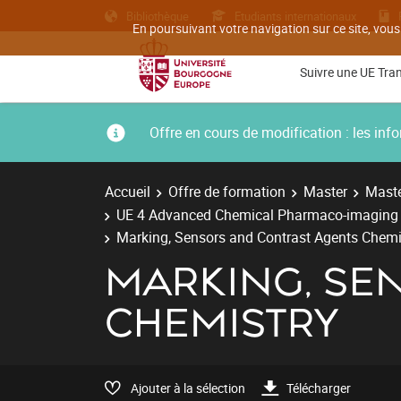
Bibliothèque
Etudiants internationaux
En poursuivant votre navigation sur ce site, vous
Suivre une UE Tra
Offre en cours de modification : les i
Accueil
Offre de formation
Master
Maste
UE 4 Advanced Chemical Pharmaco-imaging /
Marking, Sensors and Contrast Agents Chemi
MARKING, SE
CHEMISTRY
Ajouter à la sélection
Télécharger