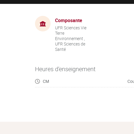
Composante
UFR Sciences Vie
Terre
Environnement ,
UFR Sciences de
Santé
Heures d'enseignement
CM
Cou