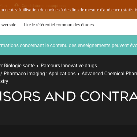
Plan
Candidatures inscriptions
 acceptez l'utilisation de cookies à des fins de mesure d'audience (statis
nsversale
Lire le référentiel commun des études
nformations concernant le contenu des enseignements peuvent év
r Biologie-santé
Parcours Innovative drugs
 Pharmaco-imaging : Applications
Advanced Chemical Phar
stry
NSORS AND CONTRA