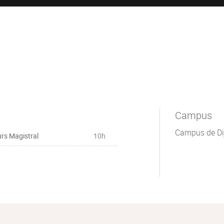
Campus
Campus de Di
rs Magistral
10h