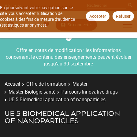
Aller à
En poursuivant votre navigation sur ce
site, vous acceptez l'utilisation de
Accepter
Refuser
cookies à des fins de mesure d'audience
Se connecter
(statistiques anonymes).
Offre en cours de modification : les informations
concernant le contenu des enseignements peuvent évoluer
jusqu’au 30 septembre
Accueil
Offre de formation
Master
Master Biologie-santé
Parcours Innovative drugs
UE 5 Biomedical application of nanoparticles
UE 5 BIOMEDICAL APPLICATION
OF NANOPARTICLES