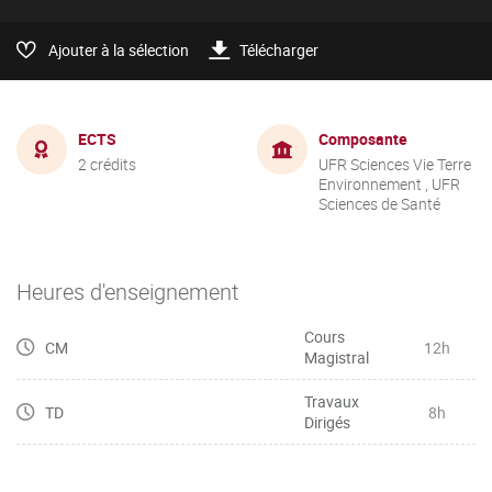
Ajouter à la sélection
Télécharger
ECTS
Composante
2 crédits
UFR Sciences Vie Terre
Environnement , UFR
Sciences de Santé
Heures d'enseignement
Cours
CM
12h
Magistral
Travaux
TD
8h
Dirigés