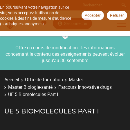
Aller à
En poursuivant votre navigation sur ce
site, vous acceptez l'utilisation de
Accepter
Refuser
cookies à des fins de mesure d'audience
Se connecter
(statistiques anonymes).
Offre en cours de modification : les informations
concernant le contenu des enseignements peuvent évoluer
jusqu’au 30 septembre
Accueil
Offre de formation
Master
Master Biologie-santé
Parcours Innovative drugs
UE 5 Biomolecules Part I
UE 5 BIOMOLECULES PART I