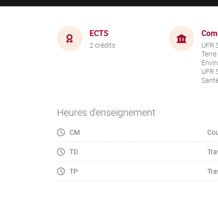
ECTS
Com
2 crédits
UFR S
Terre
Envir
UFR S
Sant
Heures d'enseignement
CM
Cou
TD
Tra
TP
Tra