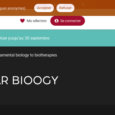
Accepter
Refuser
tiques anonymes).
Ma sélection
Se connecter
oluer jusqu’au 30 septembre
mental biology to biotherapies
AR BIOOGY