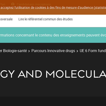
Plan
Candidatures inscriptions
 acceptez l'utilisation de cookies à des fins de mesure d'audience (statis
nsversale
Lire le référentiel commun des études
nformations concernant le contenu des enseignements peuvent év
r Biologie-santé
Parcours Innovative drugs
UE 6 Form funda
LOGY AND MOLECUL