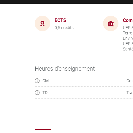
ECTS
Com
0,5 crédits
UFR S
Terre
Envir
UFR S
Sant
Heures d'enseignement
CM
Cou
TD
Tra