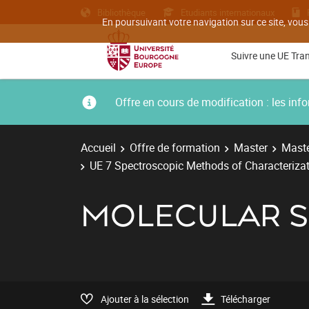
Bibliothèque
Etudiants internationaux
En poursuivant votre navigation sur ce site, vous
Suivre une UE Tra
Offre en cours de modification : les i
Accueil
Offre de formation
Master
Maste
UE 7 Spectroscopic Methods of Characterizat
MOLECULAR 
Ajouter à la sélection
Télécharger