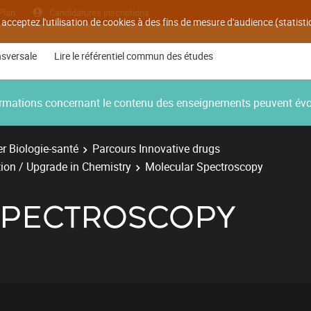
Plan
Candidatures inscriptions
 acceptez l'utilisation de cookies à des fins de mesure d'audience (statis
nsversale
Lire le référentiel commun des études
nformations concernant le contenu des enseignements peuvent év
r Biologie-santé
Parcours Innovative drugs
ion / Upgrade in Chemistry
Molecular Spectroscopy
SPECTROSCOPY