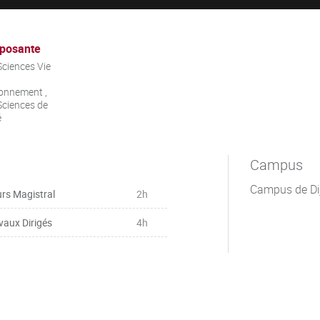
posante
ciences Vie
onnement ,
ciences de
é
Campus
Campus de Di
rs Magistral
2h
vaux Dirigés
4h