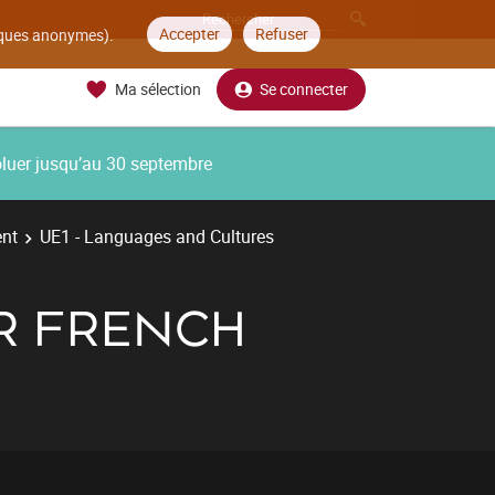
Accepter
Refuser
tiques anonymes).
Ma sélection
Se connecter
oluer jusqu’au 30 septembre
ent
UE1 - Languages and Cultures
R FRENCH