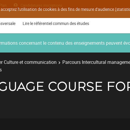
Plan
Candidatures inscriptions
 acceptez l'utilisation de cookies à des fins de mesure d'audience (statis
nsversale
Lire le référentiel commun des études
nformations concernant le contenu des enseignements peuvent év
r Culture et communication
Parcours Intercultural managem
s
GUAGE COURSE FO