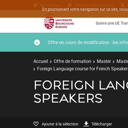
Bibliothèque
Etudiants internationaux
En poursuivant votre navigation sur ce site, vous
Suivre une UE Tra
Offre en cours de modification : les i
Accueil
Offre de formation
Master
Maste
Foreign Language course for French Speaker
FOREIGN LAN
SPEAKERS
Ajouter à la sélection
Télécharger