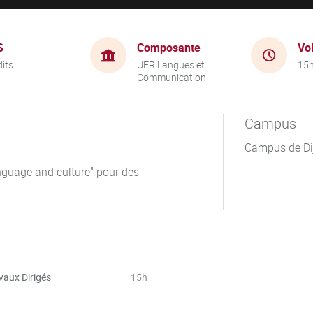
S
Composante
Vo
dits
UFR Langues et
15
Communication
Campus
Campus de Di
nguage and culture" pour des
vaux Dirigés
15h