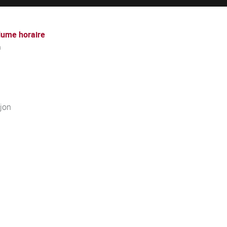
lume horaire
h
jon