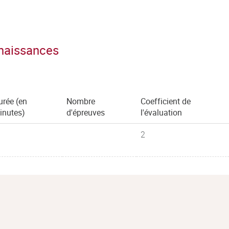
nnaissances
urée (en
Nombre
Coefficient de
inutes)
d'épreuves
l'évaluation
2