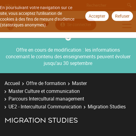
Aller à
En poursuivant votre navigation sur ce
site, vous acceptez l'utilisation de
Accepter
Refuser
cookies à des fins de mesure d'audience
Se connecter
(statistiques anonymes).
Offre en cours de modification : les informations
concernant le contenu des enseignements peuvent évoluer
jusqu’au 30 septembre
Accueil
Offre de formation
Master
Master Culture et communication
Parcours Intercultural management
UE2 - Intercultural Communication
Migration Studies
MIGRATION STUDIES