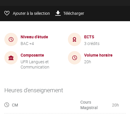
Ajouter à la sélection
Télécharger
Niveau d'étude
ECTS
BAC +4
3 crédits
Composante
Volume horaire
UFR Langues et
20h
Communication
Heures d'enseignement
Cours
CM
20h
Magistral