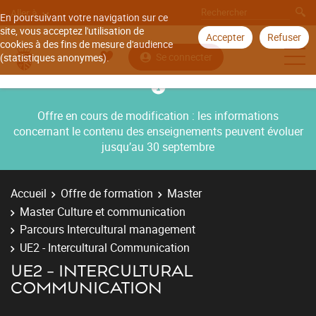
Aller à
En poursuivant votre navigation sur ce
site, vous acceptez l'utilisation de
Accepter
Refuser
cookies à des fins de mesure d'audience
Se connecter
(statistiques anonymes).
Offre en cours de modification : les informations
concernant le contenu des enseignements peuvent évoluer
jusqu’au 30 septembre
Accueil
Offre de formation
Master
Master Culture et communication
Parcours Intercultural management
UE2 - Intercultural Communication
UE2 - INTERCULTURAL
COMMUNICATION