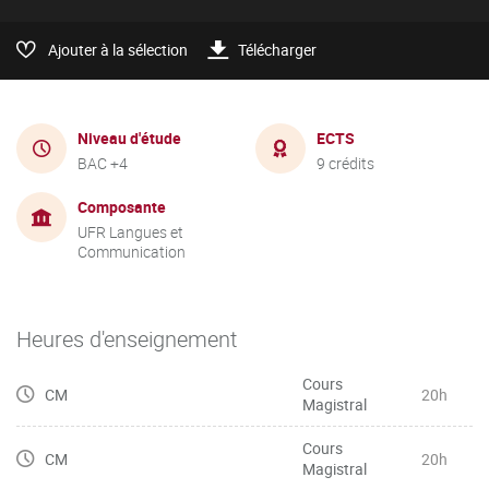
Ajouter à la sélection
Télécharger
Niveau d'étude
ECTS
BAC +4
9 crédits
Composante
UFR Langues et
Communication
Heures d'enseignement
Cours
CM
20h
Magistral
Cours
CM
20h
Magistral