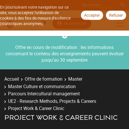
Aller à
En poursuivant votre navigation sur ce
site, vous acceptez l'utilisation de
Accepter
Refuser
cookies à des fins de mesure d'audience
Se connecter
(statistiques anonymes).
Offre en cours de modification : les informations
concernant le contenu des enseignements peuvent évoluer
jusqu’au 30 septembre
Accueil
Offre de formation
Master
Master Culture et communication
Parcours Intercultural management
UE2 - Research Methods, Projects & Careers
Project Work & Career Clinic
PROJECT WORK & CAREER CLINIC