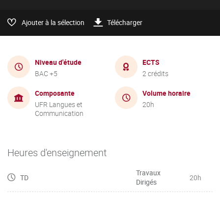
Ajouter à la sélection
Télécharger
Niveau d'étude
ECTS
BAC +5
2 crédits
Composante
Volume horaire
UFR Langues et
20h
Communication
Heures d'enseignement
Travaux
TD
20h
Dirigés